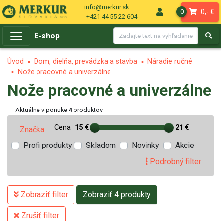
info@merkur.sk
0,- €
0
+421 44 55 22 604
E-shop
Úvod
Dom, dielňa, prevádzka a stavba
Náradie ručné
Nože pracovné a univerzálne
Nože pracovné a univerzálne
Aktuálne v ponuke
4
produktov
Cena
15 €
21 €
Značka
Profi produkty
Skladom
Novinky
Akcie
Podrobný filter
Zobraziť filter
Zobraziť 4 produkty
Zrušiť filter