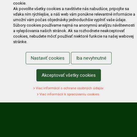
cookie.
Výzvy pre obce a firmy
Ak povolíte všetky cookies a navštívite nás nabudúce, pripojíte sa
vďaka ním rýchlejšie, a náš web vám ponúkne relevantné informácie a
umožní vám počas objednávky jednoduchšie vyplniť vaše údaje.
NAKUPOVANIE
Súbory cookies používame najmä na anonymnú analýzu návštevnosti
a vylepšovania našich stránok. Ak sa rozhodnete neakceptovať
Obchodné podmienky
Cenník prepravy
cookies, nebudete môcť používať niektoré funkcie na našej webovej
stránke.
Reklamačný poriadok
Reklamačný protokol
Odstúpenie od kúpy
Protokol na odstúpenie od kúpy
Nastaviť cookies
Iba nevyhnutné
Alternatívne riešenie sporu
Ochrana osobných údajov
Používanie cookies
Nákup na splátky
Akceptovať všetky cookies
ZÁKAZNÍK
Viac informácií o ochrane osobných údajov.
Prihlásenie
Registrácia
Košík
Zmena údajov
Viac informácií k spracúvaniu cookies.
Zmena hesla
Prihlasiť sa na odber noviniek
Nastavenie cookies
Podmienky zadávania hodnotení
Odstúpenie od zmluvy online