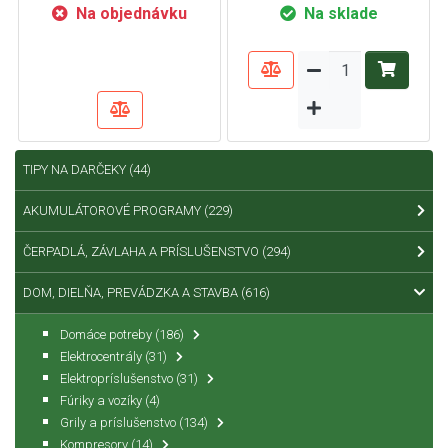
Na objednávku
Na sklade
TIPY NA DARČEKY
(44)
AKUMULÁTOROVÉ PROGRAMY
(229)
ČERPADLÁ, ZÁVLAHA A PRÍSLUŠENSTVO
(294)
DOM, DIELŇA, PREVÁDZKA A STAVBA
(616)
Domáce potreby
(186)
Elektrocentrály
(31)
Elektropríslušenstvo
(31)
Fúriky a vozíky
(4)
Grily a príslušenstvo
(134)
Kompresory
(14)