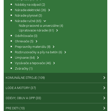
Nádoby na odpad
(2)
Náradie elektrické
(26)
Náradie plynové
(3)
Náradie ručné
(65)
Nože pracovné a univerzálne
(4)
Upratovacie náradie
(61)
Odvlhčovače
(0)
Ohrievače
(5)
Prepravníky materiálu
(8)
Rozbrusovačky a píly na betón
(6)
Umývanie
(64)
Vysávače a tepovače
(46)
Zváračky
(1)
KOMUNÁLNE STROJE
(109)
LODE A MOTORY
(37)
ODEVY, OBUV A OPP
(33)
PRE DETI
(13)