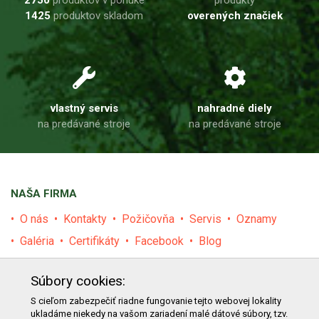
2750
produktov v ponuke
produkty
1425
produktov skladom
overených značiek
vlastný servis
nahradné diely
na predávané stroje
na predávané stroje
NAŠA FIRMA
O nás
Kontakty
Požičovňa
Servis
Oznamy
Galéria
Certifikáty
Facebook
Blog
PRODUKTY
Súbory cookies:
E-shop
Akcie
Darčekové poukážky
Katalógy
S cieľom zabezpečiť riadne fungovanie tejto webovej lokality
ukladáme niekedy na vašom zariadení malé dátové súbory, tzv.
Zľavy
Novinky
Predávané značky
Bazár