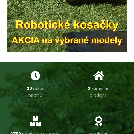
30
rokov
2
kamenné
na trhu
predajne