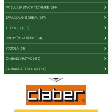
PRÍSLUŠENSTVO K TECHNIKE
(284)
SPRACOVANIE DREVA
(157)
TRAKTORY
(135)
VOĽNÝ ČAS A ŠPORT
(64)
VOZIDLÁ
(68)
ZÁHRADKÁRSTVO
(432)
ZÁHRADNÁ TECHNIKA
(703)