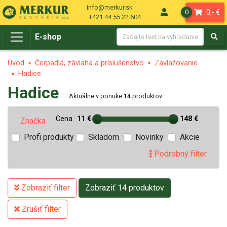
info@merkur.sk
0,- €
0
+421 44 55 22 604
E-shop
Úvod
Čerpadlá, závlaha a príslušenstvo
Zavlažovanie
Hadice
Hadice
Aktuálne v ponuke
14
produktov
Cena
11 €
148 €
Značka
Profi produkty
Skladom
Novinky
Akcie
Podrobný filter
Zobraziť filter
Zobraziť 14 produktov
Zrušiť filter