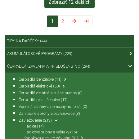
Zobraziť 12 ďalších
1
2
TIPY NA DARČEKY
(44)
AKUMULÁTOROVÉ PROGRAMY
(229)
ČERPADLÁ, ZÁVLAHA A PRÍSLUŠENSTVO
(294)
Čerpadlá benzínové
(11)
Čerpadlá elektrické
(50)
Čerpadlá ostatné a ručné pumpy
(0)
Čerpadlá príslušenstvo
(17)
Vodoinštalačný a pomocný materiál
(0)
Záhradné sprchy a osviežovače
(3)
Zavlažovanie
(213)
Hadice
(14)
Hadicové bubny a vešiaky
(16)
Kvapková a mikro závlaha
(61)