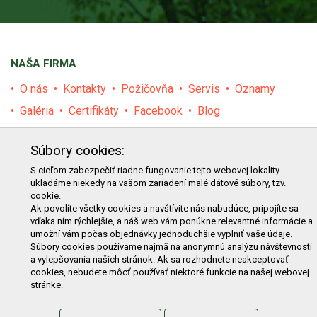
NAŠA FIRMA
O nás
Kontakty
Požičovňa
Servis
Oznamy
Galéria
Certifikáty
Facebook
Blog
PRODUKTY
Súbory cookies:
E-shop
Akcie
Darčekové poukážky
Katalógy
S cieľom zabezpečiť riadne fungovanie tejto webovej lokality
ukladáme niekedy na vašom zariadení malé dátové súbory, tzv.
Zľavy
Novinky
Predávané značky
Bazár
cookie.
Výzvy pre obce a firmy
Ak povolíte všetky cookies a navštívite nás nabudúce, pripojíte sa
vďaka ním rýchlejšie, a náš web vám ponúkne relevantné informácie a
umožní vám počas objednávky jednoduchšie vyplniť vaše údaje.
NAKUPOVANIE
Súbory cookies používame najmä na anonymnú analýzu návštevnosti
a vylepšovania našich stránok. Ak sa rozhodnete neakceptovať
Obchodné podmienky
Cenník prepravy
cookies, nebudete môcť používať niektoré funkcie na našej webovej
stránke.
Reklamačný poriadok
Reklamačný protokol
Odstúpenie od kúpy
Protokol na odstúpenie od kúpy