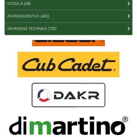
VOZIDLÁ
(68)
ZÁHRADKÁRSTVO
(432)
ZÁHRADNÁ TECHNIKA
(703)