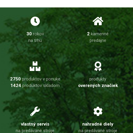
30
rokov
2
kamenné
na trhu
predajne
2750
produktov v ponuke
produkty
1424
produktov skladom
overených značiek
vlastný servis
nahradné diely
na predávané stroje
na predávané stroje