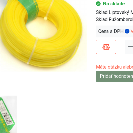
Na sklade
Sklad Liptovský 
Sklad Ružombero
Cena s DPH
V
Máte otázku alebo
Pridať hodnoten