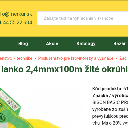
nfo@merkur.sk
 44 55 22 604
y
Blog
Akcie
Katalógy
Bazár
šenstvo k technike
Príslušenstvo pre krovinorezy a vyžínače
Žaci
lanko 2,4mmx100m žlté okrúh
Kód produktu:
6
Značka / výrobc
BISON BASIC PROFI
vyrobené zo zušľa
prevyšujúcou pred
trhu. Má o 20% v