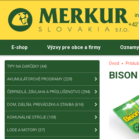
i
+421
E-shop
Výzvy pre obce a firmy
Oznam
Úvod
Príslu
TIPY NA DARČEKY
(44)
BISON 
AKUMULÁTOROVÉ PROGRAMY
(229)
ČERPADLÁ, ZÁVLAHA A PRÍSLUŠENSTVO
(294)
DOM, DIELŇA, PREVÁDZKA A STAVBA
(616)
KOMUNÁLNE STROJE
(109)
LODE A MOTORY
(37)