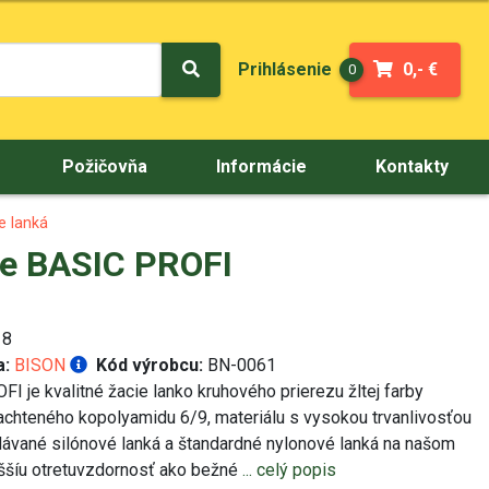
Prihlásenie
0,- €
0
Požičovňa
Informácie
Kontakty
e lanká
le BASIC PROFI
18
a:
BISON
Kód výrobcu:
BN-0061
 je kvalitné žacie lanko kruhového prierezu žltej farby
chteného kopolyamidu 6/9, materiálu s vysokou trvanlivosťou
ávané silónové lanká a štandardné nylonové lanká na našom
yššíu otretuvzdornosť ako bežné
... celý popis