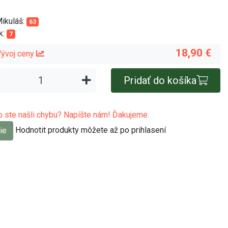
Mikuláš:
63
k:
7
18,90 €
ývoj ceny
Pridať do košíka
 ste našli chybu? Napíšte nám! Ďakujeme.
Hodnotit produkty môžete až po prihlasení
ie