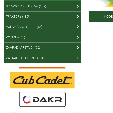
SPRACOVANIE DREVA
(157)
Popi
TRAKTORY
(135)
VOĽNÝ ČAS A ŠPORT
(64)
VOZIDLÁ
(68)
ZÁHRADKÁRSTVO
(432)
ZÁHRADNÁ TECHNIKA
(703)