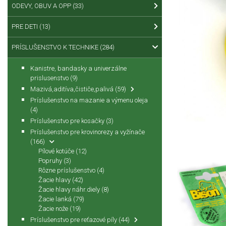
ODEVY, OBUV A OPP
(33)
PRE DETI
(13)
PRÍSLUŠENSTVO K TECHNIKE
(284)
Kanistre, bandasky a univerzálne
prislusenstvo
(9)
Mazivá,aditíva,čističe,palivá
(59)
Príslušenstvo na mazanie a výmenu oleja
(4)
Príslušenstvo pre kosačky
(3)
Príslušenstvo pre krovinorezy a vyžínače
(166)
Pílové kotúče
(12)
Popruhy
(3)
Rôzne príslušenstvo
(4)
Žacie hlavy
(42)
Žacie hlavy náhr.diely
(8)
Žacie lanká
(79)
Žacie nože
(19)
Príslušenstvo pre reťazové píly
(44)