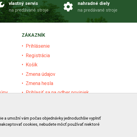
vlastný servis
nahradné diely
na predávané stroje
na predávané stroje
ZÁKAZNÍK
Prihlásenie
Registrácia
Košík
Zmena údajov
Zmena hesla
kúpy
Prihlasiť sa na odber noviniek
Nastavenie cookies
Podmienky zadávania hodnotení
ácie a umožní vám počas objednávky jednoduchšie vyplniť
Odstúpenie od zmluvy online
neakceptovať cookies, nebudete môcť používať niektoré