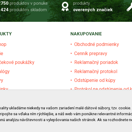
2750
produktov v ponuke
produkty
1424
produktov skladom
overených značiek
UKTY
NAKUPOVANIE
hop
Obchodné podmienky
ie
Cenník prepravy
čekové poukážky
Reklamačný poriadok
alógy
Reklamačný protokol
vy
Odstúpenie od kúpy
inky
Protokol na odstúpenie od 
dávané značky
Alternatívne riešenie sporu
ár
Ochrana osobných údajov
kality ukladáme niekedy na vašom zariadení malé dátové súbory, tzv. cookie.
pripojíte sa vďaka ním rýchlejšie, a náš web vám ponúkne relevantné inform
vy pre obce a firmy
Používanie cookies
nú analýzu návštevnosti a vylepšovania našich stránok. Ak sa rozhodnete 
Nákup na splátky