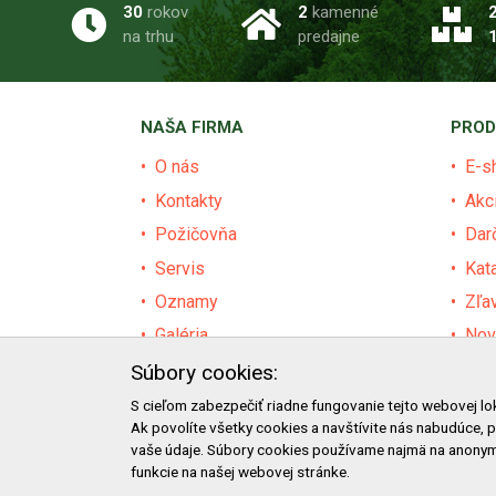
30
rokov
2
kamenné
na trhu
predajne
NAŠA FIRMA
PROD
O nás
E-s
Kontakty
Akc
Požičovňa
Dar
Servis
Kat
Oznamy
Zľa
Galéria
Nov
Certifikáty
Pre
Súbory cookies:
Facebook
Baz
S cieľom zabezpečiť riadne fungovanie tejto webovej lo
Ak povolíte všetky cookies a navštívite nás nabudúce, 
Blog
Výz
vaše údaje. Súbory cookies používame najmä na anonym
funkcie na našej webovej stránke.