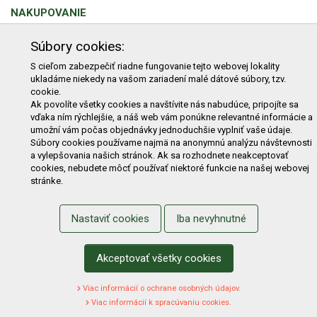
NAKUPOVANIE
Obchodné podmienky
Cenník prepravy
Súbory cookies:
Reklamačný poriadok
Reklamačný protokol
S cieľom zabezpečiť riadne fungovanie tejto webovej lokality
ukladáme niekedy na vašom zariadení malé dátové súbory, tzv.
Odstúpenie od kúpy
Protokol na odstúpenie od kúpy
cookie.
Alternatívne riešenie sporu
Ochrana osobných údajov
Ak povolíte všetky cookies a navštívite nás nabudúce, pripojíte sa
vďaka ním rýchlejšie, a náš web vám ponúkne relevantné informácie a
Používanie cookies
Nákup na splátky
umožní vám počas objednávky jednoduchšie vyplniť vaše údaje.
Súbory cookies používame najmä na anonymnú analýzu návštevnosti
ZÁKAZNÍK
a vylepšovania našich stránok. Ak sa rozhodnete neakceptovať
cookies, nebudete môcť používať niektoré funkcie na našej webovej
Prihlásenie
Registrácia
Košík
Zmena údajov
stránke.
Zmena hesla
Prihlasiť sa na odber noviniek
Nastaviť cookies
Iba nevyhnutné
Nastavenie cookies
Podmienky zadávania hodnotení
Odstúpenie od zmluvy online
Akceptovať všetky cookies
Viac informácií o ochrane osobných údajov.
Viac informácií k spracúvaniu cookies.
2022 Záhradná technika Merkur Slovakia s.r.o. -
www.merkur.sk