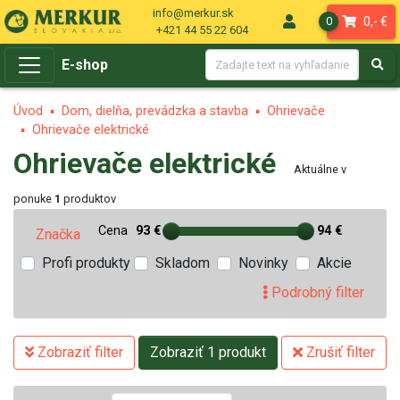
info@merkur.sk
0,- €
0
+421 44 55 22 604
E-shop
Úvod
Dom, dielňa, prevádzka a stavba
Ohrievače
Ohrievače elektrické
Ohrievače elektrické
Aktuálne v
ponuke
1
produktov
Cena
93 €
94 €
Značka
Profi produkty
Skladom
Novinky
Akcie
Podrobný filter
Zobraziť filter
Zobraziť 1 produkt
Zrušiť filter