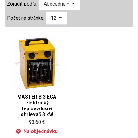
Zoradiť podľa:
Abecedne ↑
Počet na stránke:
12
MASTER B 3 ECA
elektrický
teplovzdušný
ohrievač 3 kW
93,60 €
Na objednávku