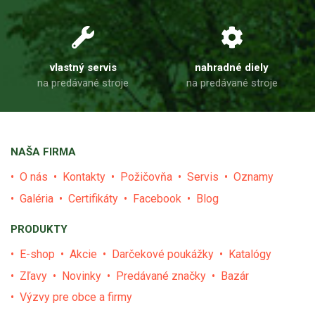
vlastný servis
nahradné diely
na predávané stroje
na predávané stroje
NAŠA FIRMA
O nás
Kontakty
Požičovňa
Servis
Oznamy
Galéria
Certifikáty
Facebook
Blog
PRODUKTY
E-shop
Akcie
Darčekové poukážky
Katalógy
Zľavy
Novinky
Predávané značky
Bazár
Výzvy pre obce a firmy