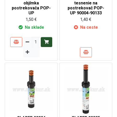
objímka
tesnenie na
postrekovača POP-
postrekovač POP-
UP
UP 90004-90133
1,50 €
1,40 €
Na sklade
Na ceste