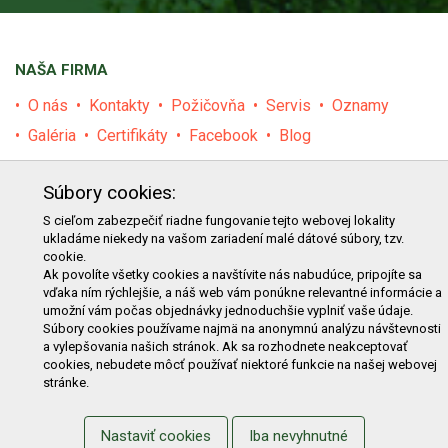
NAŠA FIRMA
O nás
Kontakty
Požičovňa
Servis
Oznamy
Galéria
Certifikáty
Facebook
Blog
PRODUKTY
Súbory cookies:
E-shop
Akcie
Darčekové poukážky
Katalógy
S cieľom zabezpečiť riadne fungovanie tejto webovej lokality
ukladáme niekedy na vašom zariadení malé dátové súbory, tzv.
Zľavy
Novinky
Predávané značky
Bazár
cookie.
Výzvy pre obce a firmy
Ak povolíte všetky cookies a navštívite nás nabudúce, pripojíte sa
vďaka ním rýchlejšie, a náš web vám ponúkne relevantné informácie a
umožní vám počas objednávky jednoduchšie vyplniť vaše údaje.
NAKUPOVANIE
Súbory cookies používame najmä na anonymnú analýzu návštevnosti
a vylepšovania našich stránok. Ak sa rozhodnete neakceptovať
Obchodné podmienky
Cenník prepravy
cookies, nebudete môcť používať niektoré funkcie na našej webovej
stránke.
Reklamačný poriadok
Reklamačný protokol
Odstúpenie od kúpy
Protokol na odstúpenie od kúpy
Nastaviť cookies
Iba nevyhnutné
Alternatívne riešenie sporu
Ochrana osobných údajov