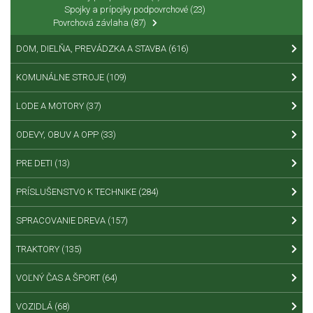
Spojky a prípojky podpovrchové
(23)
Povrchová závlaha
(87)
DOM, DIELŇA, PREVÁDZKA A STAVBA
(616)
KOMUNÁLNE STROJE
(109)
LODE A MOTORY
(37)
ODEVY, OBUV A OPP
(33)
PRE DETI
(13)
PRÍSLUŠENSTVO K TECHNIKE
(284)
SPRACOVANIE DREVA
(157)
TRAKTORY
(135)
VOĽNÝ ČAS A ŠPORT
(64)
VOZIDLÁ
(68)