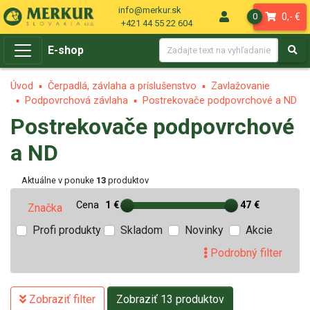
info@merkur.sk
0,- €
0
+421 44 55 22 604
E-shop
Úvod
Čerpadlá, závlaha a príslušenstvo
Zavlažovanie
Podpovrchová závlaha
Postrekovače podpovrchové a ND
Postrekovače podpovrchové
a ND
Aktuálne v ponuke
13
produktov
Cena
1 €
47 €
Značka
Profi produkty
Skladom
Novinky
Akcie
Podrobný filter
Zobraziť filter
Zobraziť 13 produktov