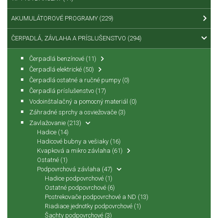
AKUMULÁTOROVÉ PROGRAMY
(229)
ČERPADLÁ, ZÁVLAHA A PRÍSLUŠENSTVO
(294)
Čerpadlá benzínové
(11)
Čerpadlá elektrické
(50)
Čerpadlá ostatné a ručné pumpy
(0)
Čerpadlá príslušenstvo
(17)
Vodoinštalačný a pomocný materiál
(0)
Záhradné sprchy a osviežovače
(3)
Zavlažovanie
(213)
Hadice
(14)
Hadicové bubny a vešiaky
(16)
Kvapková a mikro závlaha
(61)
Ostatné
(1)
Podpovrchová závlaha
(47)
Hadice podpovrchové
(1)
Ostatné podpovrchové
(6)
Postrekovače podpovrchové a ND
(13)
Riadiace jednotky podpovrchové
(1)
Šachty podpovrchové
(3)