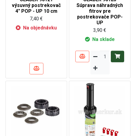
výsuvný postrekovač
Súprava náhradných
4" POP - UP 10 cm
fitrov pre
postrekovače POP-
7,40 €
UP
Na objednávku
3,90 €
Na sklade