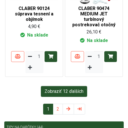
CLABER 90124
CLABER 90474
súprava tesnení a
MEDIUM JET
objímok
turbínový
postrekovač otočný
4,90 €
26,10 €
Na sklade
Na sklade
Zobraziť 12 ďalších
1
2
TIPY NA DARČEKY
(44)