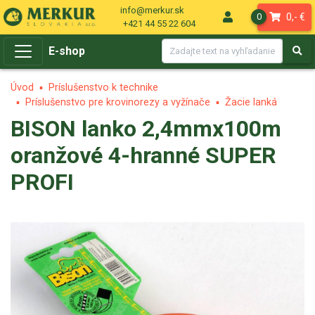
info@merkur.sk
0,- €
0
+421 44 55 22 604
E-shop
Úvod
Príslušenstvo k technike
Príslušenstvo pre krovinorezy a vyžínače
Žacie lanká
BISON lanko 2,4mmx100m
oranžové 4-hranné SUPER
PROFI