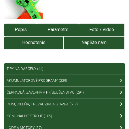
Popis
Parametre
Foto / video
Hodnotenie
Napíšte nám
TIPY NA DARČEKY
(44)
AKUMULÁTOROVÉ PROGRAMY
(229)
ČERPADLÁ, ZÁVLAHA A PRÍSLUŠENSTVO
(294)
DOM, DIELŇA, PREVÁDZKA A STAVBA
(617)
KOMUNÁLNE STROJE
(109)
LODE A MOTORY
(37)