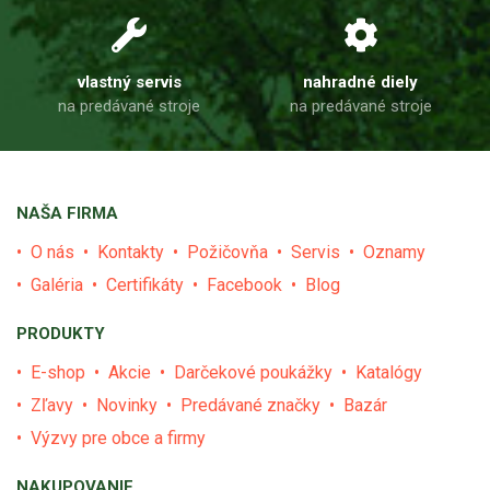
vlastný servis
nahradné diely
na predávané stroje
na predávané stroje
NAŠA FIRMA
O nás
Kontakty
Požičovňa
Servis
Oznamy
Galéria
Certifikáty
Facebook
Blog
PRODUKTY
E-shop
Akcie
Darčekové poukážky
Katalógy
Zľavy
Novinky
Predávané značky
Bazár
Výzvy pre obce a firmy
NAKUPOVANIE