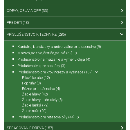
ODEVY, OBUV A OPP
(33)
PRE DETI
(13)
PRÍSLUŠENSTVO K TECHNIKE
(285)
Kanistre, bandasky a univerzálne prislusenstvo
(9)
Mazivá,aditíva,čističe,palivá
(59)
Príslušenstvo na mazanie a výmenu oleja
(4)
Príslušenstvo pre kosačky
(3)
Príslušenstvo pre krovinorezy a vyžínače
(167)
Pílové kotúče
(12)
Popruhy
(3)
Rôzne príslušenstvo
(4)
Žacie hlavy
(42)
Žacie hlavy náhr.diely
(8)
Žacie lanká
(79)
Žacie nože
(20)
Príslušenstvo pre reťazové píly
(44)
SPRACOVANIE DREVA
(157)