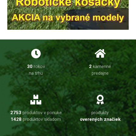
30
rokov
2
kamenné
na trhu
predajne
2753
produktov v ponuke
produkty
1428
produktov skladom
overených značiek