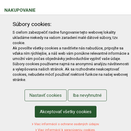
NAKUPOVANIE
Obchodné podmienky
Cenník prepravy
Súbory cookies:
Reklamačný poriadok
Reklamačný protokol
S cieľom zabezpečiť riadne fungovanie tejto webovej lokality
ukladáme niekedy na vašom zariadení malé dátové súbory, tzv.
Odstúpenie od kúpy
Protokol na odstúpenie od kúpy
cookie.
Alternatívne riešenie sporu
Ochrana osobných údajov
Ak povolíte všetky cookies a navštívite nás nabudúce, pripojíte sa
vďaka ním rýchlejšie, a náš web vám ponúkne relevantné informácie a
Používanie cookies
Nákup na splátky
umožní vám počas objednávky jednoduchšie vyplniť vaše údaje.
Súbory cookies používame najmä na anonymnú analýzu návštevnosti
ZÁKAZNÍK
a vylepšovania našich stránok. Ak sa rozhodnete neakceptovať
cookies, nebudete môcť používať niektoré funkcie na našej webovej
Prihlásenie
Registrácia
Košík
Zmena údajov
stránke.
Zmena hesla
Prihlasiť sa na odber noviniek
Nastaviť cookies
Iba nevyhnutné
Nastavenie cookies
Podmienky zadávania hodnotení
Odstúpenie od zmluvy online
Akceptovať všetky cookies
Viac informácií o ochrane osobných údajov.
Viac informácií k spracúvaniu cookies.
2022 Záhradná technika Merkur Slovakia s.r.o. -
www.merkur.sk