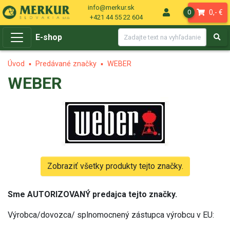
info@merkur.sk
0,- €
0
+421 44 55 22 604
E-shop
Úvod
Predávané značky
WEBER
WEBER
Zobraziť všetky produkty tejto značky.
Sme AUTORIZOVANÝ predajca tejto značky.
Výrobca/dovozca/ splnomocnený zástupca výrobcu v EU: