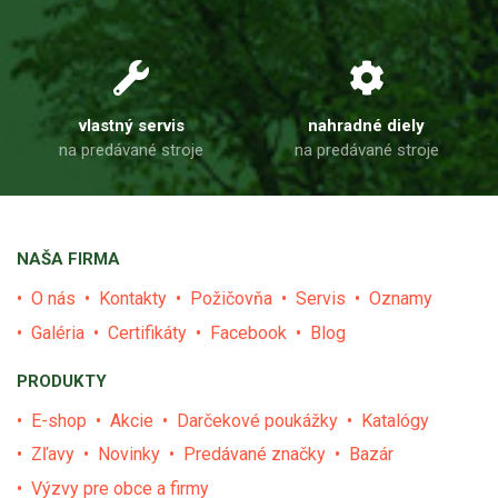
vlastný servis
nahradné diely
na predávané stroje
na predávané stroje
NAŠA FIRMA
O nás
Kontakty
Požičovňa
Servis
Oznamy
Galéria
Certifikáty
Facebook
Blog
PRODUKTY
E-shop
Akcie
Darčekové poukážky
Katalógy
Zľavy
Novinky
Predávané značky
Bazár
Výzvy pre obce a firmy