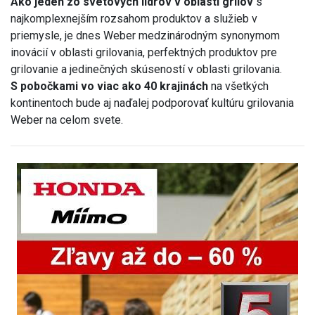
Ako jeden zo svetových lídrov v oblasti grilov
s
najkomplexnejším rozsahom produktov a služieb v
priemysle, je dnes Weber medzinárodným synonymom
inovácií v oblasti grilovania, perfektných produktov pre
grilovanie a jedinečných skúseností v oblasti grilovania.
S pobočkami vo viac ako 40 krajinách
na všetkých
kontinentoch bude aj naďalej podporovať kultúru grilovania
Weber na celom svete.