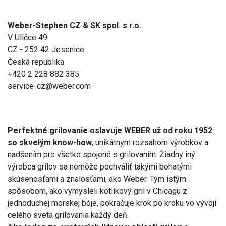
Weber-Stephen CZ & SK spol. s r.o.
V Uličce 49
CZ - 252 42 Jesenice
Česká republika
+420 2 228 882 385
service-cz@weber.com
Perfektné grilovanie oslavuje WEBER už od roku 1952
so skvelým know-how
, unikátnym rozsahom výrobkov a
nadšením pre všetko spojené s grilovaním. Žiadny iný
výrobca grilov sa nemôže pochváliť takými bohatými
skúsenosťami a znalosťami, ako Weber. Tým istým
spôsobom, ako vymysleli kotlíkový gril v Chicagu z
jednoduchej morskej bóje, pokračuje krok po kroku vo vývoji
celého sveta grilovania každý deň.