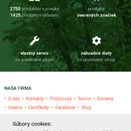
2750
produktov v ponuke
produkty
1425
produktov skladom
overených značiek
vlastný servis
nahradné diely
na predávané stroje
na predávané stroje
NAŠA FIRMA
O nás
Kontakty
Požičovňa
Servis
Oznamy
Galéria
Certifikáty
Facebook
Blog
PRODUKTY
Súbory cookies:
E-shop
Akcie
Darčekové poukážky
Katalógy