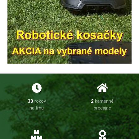
30
rokov
2
kamenné
na trhu
predajne