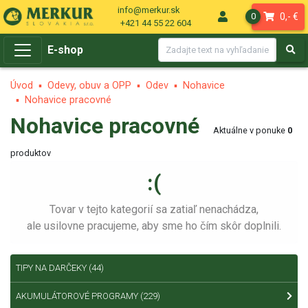
info@merkur.sk
0,- €
0
+421 44 55 22 604
E-shop
Úvod
Odevy, obuv a OPP
Odev
Nohavice
Nohavice pracovné
Nohavice pracovné
Aktuálne v ponuke
0
produktov
:(
Tovar v tejto kategorií sa zatiaľ nenachádza,
ale usilovne pracujeme, aby sme ho čím skôr doplnili.
TIPY NA DARČEKY
(44)
AKUMULÁTOROVÉ PROGRAMY
(229)