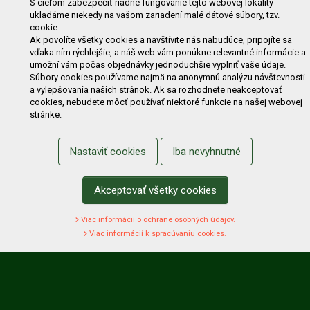
S cieľom zabezpečiť riadne fungovanie tejto webovej lokality
ukladáme niekedy na vašom zariadení malé dátové súbory, tzv.
Zľavy
Novinky
Predávané značky
Bazár
cookie.
Ak povolíte všetky cookies a navštívite nás nabudúce, pripojíte sa
Výzvy pre obce a firmy
vďaka ním rýchlejšie, a náš web vám ponúkne relevantné informácie a
umožní vám počas objednávky jednoduchšie vyplniť vaše údaje.
NAKUPOVANIE
Súbory cookies používame najmä na anonymnú analýzu návštevnosti
a vylepšovania našich stránok. Ak sa rozhodnete neakceptovať
Obchodné podmienky
Cenník prepravy
cookies, nebudete môcť používať niektoré funkcie na našej webovej
stránke.
Reklamačný poriadok
Reklamačný protokol
Odstúpenie od kúpy
Protokol na odstúpenie od kúpy
Nastaviť cookies
Iba nevyhnutné
Alternatívne riešenie sporu
Ochrana osobných údajov
Používanie cookies
Nákup na splátky
Akceptovať všetky cookies
ZÁKAZNÍK
Viac informácií o ochrane osobných údajov.
Prihlásenie
Registrácia
Košík
Zmena údajov
Viac informácií k spracúvaniu cookies.
Zmena hesla
Prihlasiť sa na odber noviniek
Nastavenie cookies
Podmienky zadávania hodnotení
Odstúpenie od zmluvy online