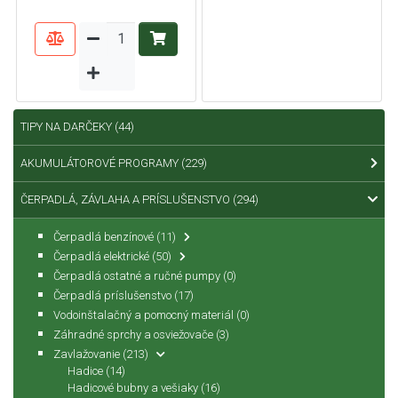
TIPY NA DARČEKY
(44)
AKUMULÁTOROVÉ PROGRAMY
(229)
ČERPADLÁ, ZÁVLAHA A PRÍSLUŠENSTVO
(294)
Čerpadlá benzínové
(11)
Čerpadlá elektrické
(50)
Čerpadlá ostatné a ručné pumpy
(0)
Čerpadlá príslušenstvo
(17)
Vodoinštalačný a pomocný materiál
(0)
Záhradné sprchy a osviežovače
(3)
Zavlažovanie
(213)
Hadice
(14)
Hadicové bubny a vešiaky
(16)