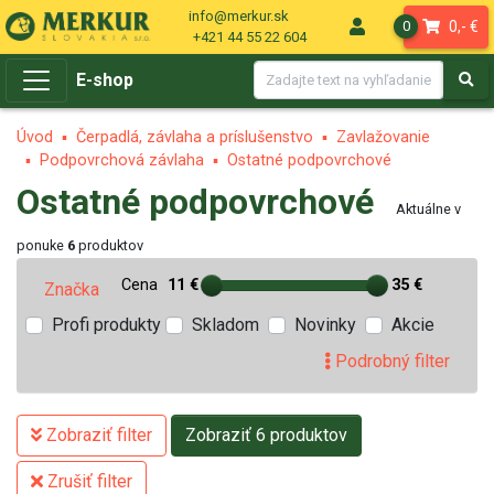
info@merkur.sk
0,- €
0
+421 44 55 22 604
E-shop
Úvod
Čerpadlá, závlaha a príslušenstvo
Zavlažovanie
Podpovrchová závlaha
Ostatné podpovrchové
Ostatné podpovrchové
Aktuálne v
ponuke
6
produktov
Cena
11 €
35 €
Značka
Profi produkty
Skladom
Novinky
Akcie
Podrobný filter
Zobraziť filter
Zobraziť 6 produktov
Zrušiť filter