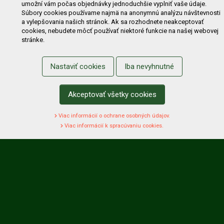
umožní vám počas objednávky jednoduchšie vyplniť vaše údaje.
NAKUPOVANIE
Súbory cookies používame najmä na anonymnú analýzu návštevnosti
a vylepšovania našich stránok. Ak sa rozhodnete neakceptovať
Obchodné podmienky
Cenník prepravy
cookies, nebudete môcť používať niektoré funkcie na našej webovej
stránke.
Reklamačný poriadok
Reklamačný protokol
Odstúpenie od kúpy
Protokol na odstúpenie od kúpy
Nastaviť cookies
Iba nevyhnutné
Alternatívne riešenie sporu
Ochrana osobných údajov
Používanie cookies
Nákup na splátky
Akceptovať všetky cookies
ZÁKAZNÍK
Viac informácií o ochrane osobných údajov.
Prihlásenie
Registrácia
Košík
Zmena údajov
Viac informácií k spracúvaniu cookies.
Zmena hesla
Prihlasiť sa na odber noviniek
Nastavenie cookies
Podmienky zadávania hodnotení
Odstúpenie od zmluvy online
2022 Záhradná technika Merkur Slovakia s.r.o. -
www.merkur.sk