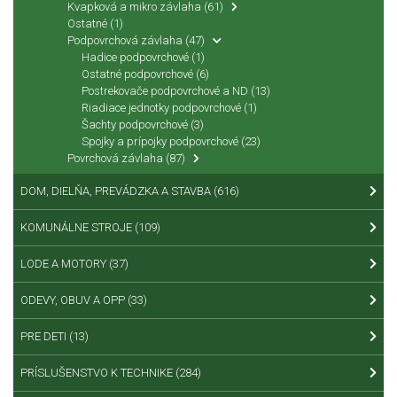
Kvapková a mikro závlaha
(61)
Ostatné
(1)
Podpovrchová závlaha
(47)
Hadice podpovrchové
(1)
Ostatné podpovrchové
(6)
Postrekovače podpovrchové a ND
(13)
Riadiace jednotky podpovrchové
(1)
Šachty podpovrchové
(3)
Spojky a prípojky podpovrchové
(23)
Povrchová závlaha
(87)
DOM, DIELŇA, PREVÁDZKA A STAVBA
(616)
KOMUNÁLNE STROJE
(109)
LODE A MOTORY
(37)
ODEVY, OBUV A OPP
(33)
PRE DETI
(13)
PRÍSLUŠENSTVO K TECHNIKE
(284)