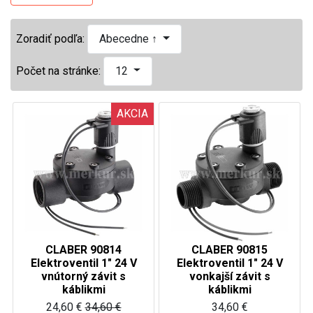
Zoradiť podľa:
Abecedne ↑
Počet na stránke:
12
AKCIA
CLABER 90814
CLABER 90815
Elektroventil 1" 24 V
Elektroventil 1" 24 V
vnútorný závit s
vonkajší závit s
káblikmi
káblikmi
24,60 €
34,60 €
34,60 €