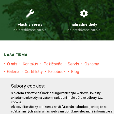
vlastný servis
nahradné diely
na predávané stroje
na predávané stroje
NAŠA FIRMA
O nás
Kontakty
Požičovňa
Servis
Oznamy
Galéria
Certifikáty
Facebook
Blog
PRODUKTY
Súbory cookies:
E-shop
Akcie
Darčekové poukážky
Katalógy
S cieľom zabezpečiť riadne fungovanie tejto webovej lokality
ukladáme niekedy na vašom zariadení malé dátové súbory, tzv.
Zľavy
Novinky
Predávané značky
Bazár
cookie.
Ak povolíte všetky cookies a navštívite nás nabudúce, pripojíte sa
Výzvy pre obce a firmy
vďaka ním rýchlejšie, a náš web vám ponúkne relevantné informácie a