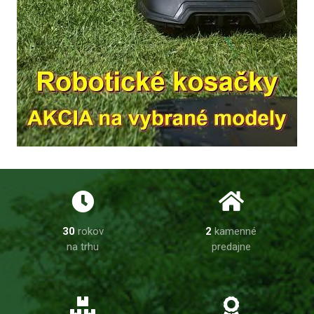
30
rokov
2
kamenné
na trhu
predajne