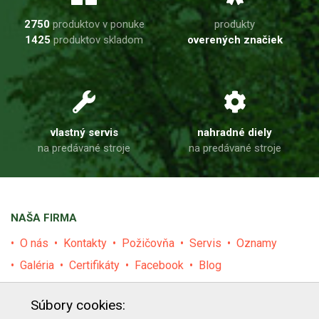
2750
produktov v ponuke
produkty
1425
produktov skladom
overených značiek
vlastný servis
nahradné diely
na predávané stroje
na predávané stroje
NAŠA FIRMA
O nás
Kontakty
Požičovňa
Servis
Oznamy
Galéria
Certifikáty
Facebook
Blog
PRODUKTY
Súbory cookies: