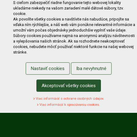
E-shop
Akcie
Darčekové poukážky
Katalógy
S cieľom zabezpečiť riadne fungovanie tejto webovej lokality
ukladáme niekedy na vašom zariadení malé dátové súbory, tzv.
Zľavy
Novinky
Predávané značky
Bazár
cookie.
Výzvy pre obce a firmy
Ak povolíte všetky cookies a navštívite nás nabudúce, pripojíte sa
vďaka ním rýchlejšie, a náš web vám ponúkne relevantné informácie a
umožní vám počas objednávky jednoduchšie vyplniť vaše údaje.
NAKUPOVANIE
Súbory cookies používame najmä na anonymnú analýzu návštevnosti
a vylepšovania našich stránok. Ak sa rozhodnete neakceptovať
Obchodné podmienky
Cenník prepravy
cookies, nebudete môcť používať niektoré funkcie na našej webovej
stránke.
Reklamačný poriadok
Reklamačný protokol
Odstúpenie od kúpy
Protokol na odstúpenie od kúpy
Nastaviť cookies
Iba nevyhnutné
Alternatívne riešenie sporu
Ochrana osobných údajov
Používanie cookies
Nákup na splátky
Akceptovať všetky cookies
ZÁKAZNÍK
Viac informácií o ochrane osobných údajov.
Prihlásenie
Registrácia
Košík
Zmena údajov
Viac informácií k spracúvaniu cookies.
Zmena hesla
Prihlasiť sa na odber noviniek
Nastavenie cookies
Podmienky zadávania hodnotení
Odstúpenie od zmluvy online