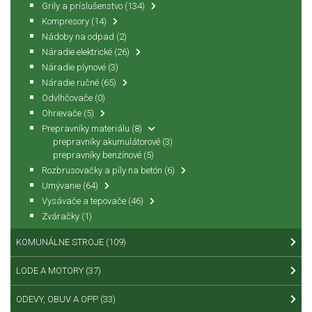
Grily a príslušenstvo
(134)
Kompresory
(14)
Nádoby na odpad
(2)
Náradie elektrické
(26)
Náradie plynové
(3)
Náradie ručné
(65)
Odvlhčovače
(0)
Ohrievače
(5)
Prepravníky materiálu
(8)
prepravníky akumulátorové
(3)
prepravníky benzínové
(5)
Rozbrusovačky a píly na betón
(6)
Umývanie
(64)
Vysávače a tepovače
(46)
Zváračky
(1)
KOMUNÁLNE STROJE
(109)
LODE A MOTORY
(37)
ODEVY, OBUV A OPP
(33)