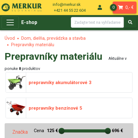
info@merkur.sk
0,- €
0
+421 44 55 22 604
E-shop
Úvod
Dom, dielňa, prevádzka a stavba
Prepravníky materiálu
Prepravníky materiálu
Aktuálne v
ponuke
8
produktov
prepravníky akumulátorové
3
prepravníky benzínové
5
Cena
125 €
696 €
Značka