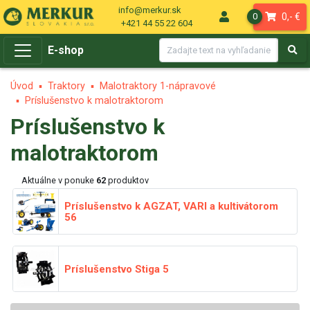
info@merkur.sk
0,- €
0
+421 44 55 22 604
E-shop
Úvod
Traktory
Malotraktory 1-nápravové
Príslušenstvo k malotraktorom
Príslušenstvo k
malotraktorom
Aktuálne v ponuke
62
produktov
Príslušenstvo k AGZAT, VARI a kultivátorom
56
Príslušenstvo Stiga
5