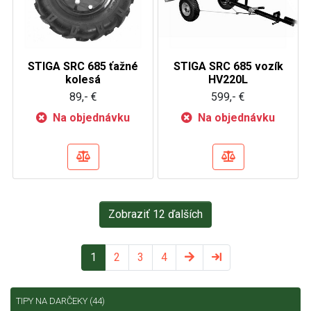
STIGA SRC 685 ťažné
STIGA SRC 685 vozík
kolesá
HV220L
89,- €
599,- €
Na objednávku
Na objednávku
Zobraziť 12 ďalších
1
2
3
4
TIPY NA DARČEKY
(44)