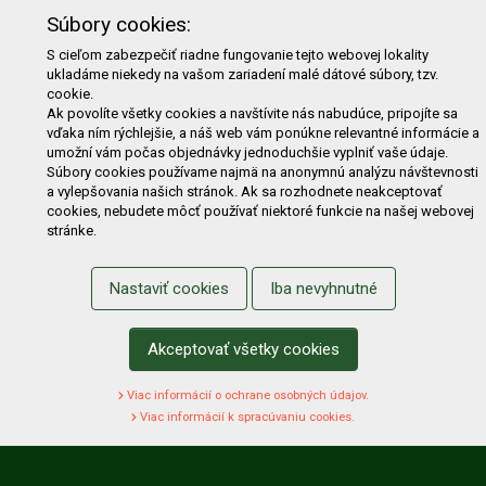
PRODUKTY
Súbory cookies:
E-shop
Akcie
Darčekové poukážky
Katalógy
S cieľom zabezpečiť riadne fungovanie tejto webovej lokality
ukladáme niekedy na vašom zariadení malé dátové súbory, tzv.
Zľavy
Novinky
Predávané značky
Bazár
cookie.
Výzvy pre obce a firmy
Ak povolíte všetky cookies a navštívite nás nabudúce, pripojíte sa
vďaka ním rýchlejšie, a náš web vám ponúkne relevantné informácie a
umožní vám počas objednávky jednoduchšie vyplniť vaše údaje.
NAKUPOVANIE
Súbory cookies používame najmä na anonymnú analýzu návštevnosti
a vylepšovania našich stránok. Ak sa rozhodnete neakceptovať
Obchodné podmienky
Cenník prepravy
cookies, nebudete môcť používať niektoré funkcie na našej webovej
stránke.
Reklamačný poriadok
Reklamačný protokol
Odstúpenie od kúpy
Protokol na odstúpenie od kúpy
Nastaviť cookies
Iba nevyhnutné
Alternatívne riešenie sporu
Ochrana osobných údajov
Používanie cookies
Nákup na splátky
Akceptovať všetky cookies
ZÁKAZNÍK
Viac informácií o ochrane osobných údajov.
Prihlásenie
Registrácia
Košík
Zmena údajov
Viac informácií k spracúvaniu cookies.
Zmena hesla
Prihlasiť sa na odber noviniek
Nastavenie cookies
Podmienky zadávania hodnotení