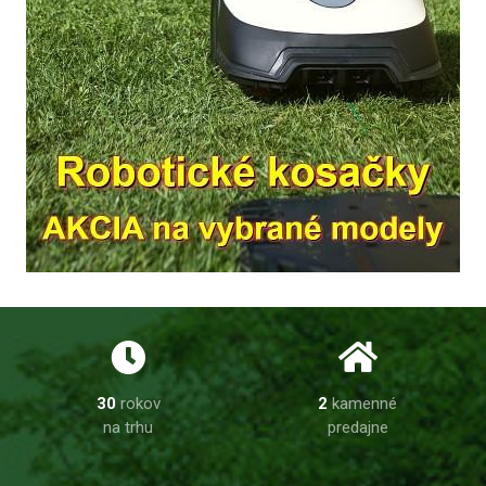
30
rokov
2
kamenné
na trhu
predajne