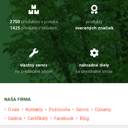
2750
produktov v ponuke
produkty
1425
produktov skladom
overených značiek
vlastný servis
nahradné diely
na predávané stroje
na predávané stroje
NAŠA FIRMA
O nás
Kontakty
Požičovňa
Servis
Oznamy
Galéria
Certifikáty
Facebook
Blog