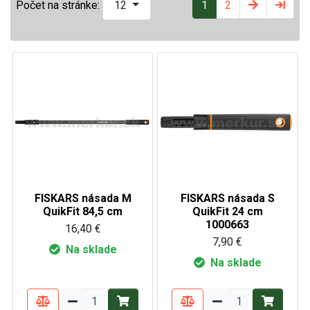
1
2
Počet na stránke:
12
FISKARS násada M
FISKARS násada S
QuikFit 84,5 cm
QuikFit 24 cm
1000663
16,40 €
7,90 €
Na sklade
Na sklade