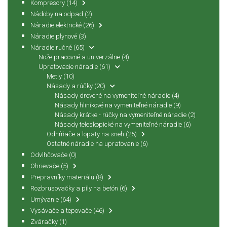
Kompresory
(14)
Nádoby na odpad
(2)
Náradie elektrické
(26)
Náradie plynové
(3)
Náradie ručné
(65)
Nože pracovné a univerzálne
(4)
Upratovacie náradie
(61)
Metly
(10)
Násady a rúčky
(20)
Násady drevené na vymeniteľné náradie
(4)
Násady hliníkové na vymeniteľné náradie
(9)
Násady krátke - rúčky na vymeniteľné náradie
(2)
Násady teleskopické na vymeniteľné náradie
(6)
Odhŕňače a lopaty na sneh
(25)
Ostatné náradie na upratovanie
(6)
Odvlhčovače
(0)
Ohrievače
(5)
Prepravníky materiálu
(8)
Rozbrusovačky a píly na betón
(6)
Umývanie
(64)
Vysávače a tepovače
(46)
Zváračky
(1)