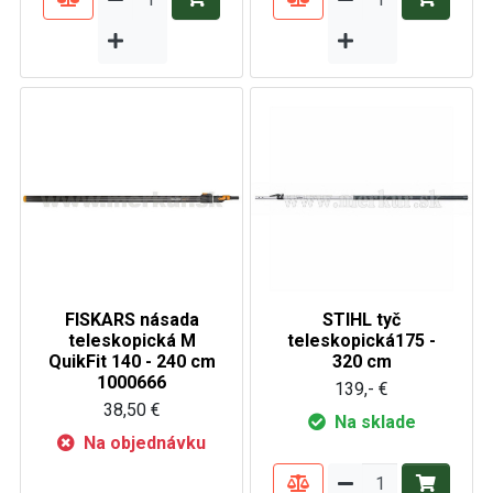
FISKARS násada
STIHL tyč
teleskopická M
teleskopická175 -
QuikFit 140 - 240 cm
320 cm
1000666
139,- €
38,50 €
Na sklade
Na objednávku