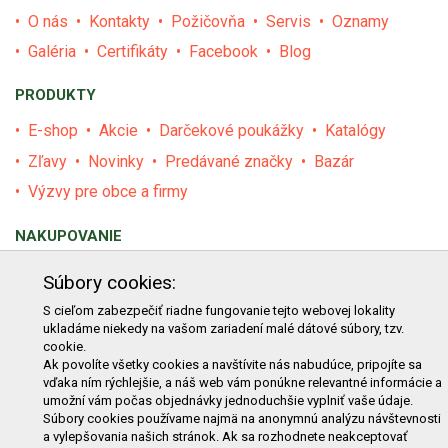
O nás
Kontakty
Požičovňa
Servis
Oznamy
Galéria
Certifikáty
Facebook
Blog
PRODUKTY
E-shop
Akcie
Darčekové poukážky
Katalógy
Zľavy
Novinky
Predávané značky
Bazár
Výzvy pre obce a firmy
NAKUPOVANIE
Obchodné podmienky
Cenník prepravy
Súbory cookies:
Reklamačný poriadok
Reklamačný protokol
S cieľom zabezpečiť riadne fungovanie tejto webovej lokality
ukladáme niekedy na vašom zariadení malé dátové súbory, tzv.
Odstúpenie od kúpy
Protokol na odstúpenie od kúpy
cookie.
Alternatívne riešenie sporu
Ochrana osobných údajov
Ak povolíte všetky cookies a navštívite nás nabudúce, pripojíte sa
vďaka ním rýchlejšie, a náš web vám ponúkne relevantné informácie a
Používanie cookies
Nákup na splátky
umožní vám počas objednávky jednoduchšie vyplniť vaše údaje.
Súbory cookies používame najmä na anonymnú analýzu návštevnosti
ZÁKAZNÍK
a vylepšovania našich stránok. Ak sa rozhodnete neakceptovať