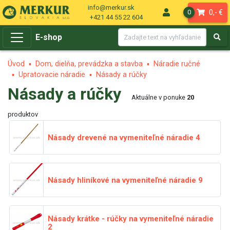
info@merkur.sk
0,- €
0
+421 44 55 22 604
E-shop
Úvod
Dom, dielňa, prevádzka a stavba
Náradie ručné
Upratovacie náradie
Násady a rúčky
Násady a rúčky
Aktuálne v ponuke
20
produktov
Násady drevené na vymeniteľné náradie
4
Násady hliníkové na vymeniteľné náradie
9
Násady krátke - rúčky na vymeniteľné náradie
2