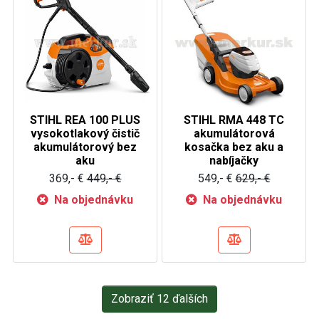
STIHL REA 100 PLUS
STIHL RMA 448 TC
vysokotlakový čistič
akumulátorová
akumulátorový bez
kosačka bez aku a
aku
nabíjačky
369,- €
449,- €
549,- €
629,- €
Na objednávku
Na objednávku
Zobraziť 12 ďalších