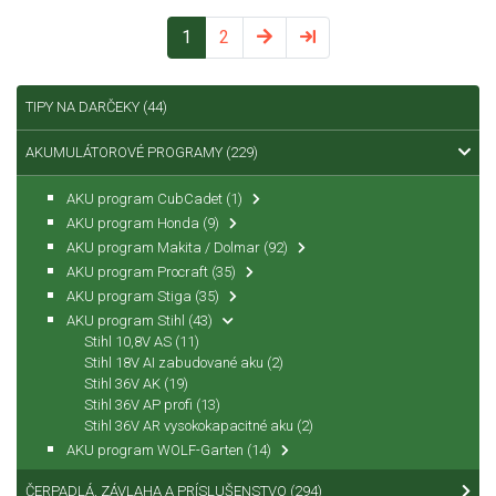
1
2
TIPY NA DARČEKY
(44)
AKUMULÁTOROVÉ PROGRAMY
(229)
AKU program CubCadet
(1)
AKU program Honda
(9)
AKU program Makita / Dolmar
(92)
AKU program Procraft
(35)
AKU program Stiga
(35)
AKU program Stihl
(43)
Stihl 10,8V AS
(11)
Stihl 18V AI zabudované aku
(2)
Stihl 36V AK
(19)
Stihl 36V AP profi
(13)
Stihl 36V AR vysokokapacitné aku
(2)
AKU program WOLF-Garten
(14)
ČERPADLÁ, ZÁVLAHA A PRÍSLUŠENSTVO
(294)