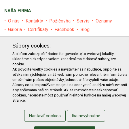
NAŠA FIRMA
O nás
Kontakty
Požičovňa
Servis
Oznamy
Galéria
Certifikáty
Facebook
Blog
PRODUKTY
Súbory cookies:
E-shop
Akcie
Darčekové poukážky
Katalógy
S cieľom zabezpečiť riadne fungovanie tejto webovej lokality
ukladáme niekedy na vašom zariadení malé dátové súbory, tzv.
Zľavy
Novinky
Predávané značky
Bazár
cookie.
Ak povolíte všetky cookies a navštívite nás nabudúce, pripojíte sa
Výzvy pre obce a firmy
vďaka ním rýchlejšie, a náš web vám ponúkne relevantné informácie a
umožní vám počas objednávky jednoduchšie vyplniť vaše údaje.
NAKUPOVANIE
Súbory cookies používame najmä na anonymnú analýzu návštevnosti
a vylepšovania našich stránok. Ak sa rozhodnete neakceptovať
Obchodné podmienky
Cenník prepravy
cookies, nebudete môcť používať niektoré funkcie na našej webovej
stránke.
Reklamačný poriadok
Reklamačný protokol
Odstúpenie od kúpy
Protokol na odstúpenie od kúpy
Nastaviť cookies
Iba nevyhnutné
Alternatívne riešenie sporu
Ochrana osobných údajov
Používanie cookies
Nákup na splátky