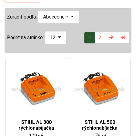
Zoradiť podľa:
Abecedne ↑
1
2
Počet na stránke:
12
STIHL AL 300
STIHL AL 500
rýchlonabíjačka
rýchlonabíjačka
129,- €
179,- €