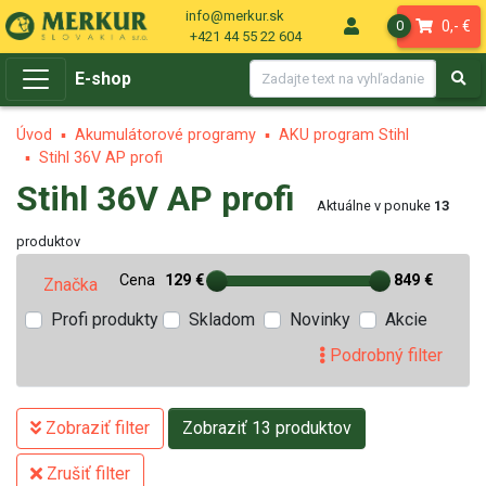
info@merkur.sk
0,- €
0
+421 44 55 22 604
E-shop
Úvod
Akumulátorové programy
AKU program Stihl
Stihl 36V AP profi
Stihl 36V AP profi
Aktuálne v ponuke
13
produktov
Cena
129 €
849 €
Značka
Profi produkty
Skladom
Novinky
Akcie
Podrobný filter
Zobraziť filter
Zobraziť 13 produktov
Zrušiť filter