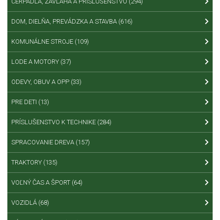
ČERPADLÁ, ZÁVLAHA A PRÍSLUŠENSTVO
(294)
DOM, DIELŇA, PREVÁDZKA A STAVBA
(616)
KOMUNÁLNE STROJE
(109)
LODE A MOTORY
(37)
ODEVY, OBUV A OPP
(33)
PRE DETI
(13)
PRÍSLUŠENSTVO K TECHNIKE
(284)
SPRACOVANIE DREVA
(157)
TRAKTORY
(135)
VOĽNÝ ČAS A ŠPORT
(64)
VOZIDLÁ
(68)