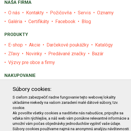
NAŠA FIRMA
O nás
Kontakty
Požičovňa
Servis
Oznamy
Galéria
Certifikáty
Facebook
Blog
PRODUKTY
E-shop
Akcie
Darčekové poukážky
Katalógy
Zľavy
Novinky
Predávané značky
Bazár
Výzvy pre obce a firmy
NAKUPOVANIE
Obchodné podmienky
Cenník prepravy
Súbory cookies:
Reklamačný poriadok
Reklamačný protokol
S cieľom zabezpečiť riadne fungovanie tejto webovej lokality
ukladáme niekedy na vašom zariadení malé dátové súbory, tzv.
Odstúpenie od kúpy
Protokol na odstúpenie od kúpy
cookie.
Alternatívne riešenie sporu
Ochrana osobných údajov
Ak povolíte všetky cookies a navštívite nás nabudúce, pripojíte sa
vďaka ním rýchlejšie, a náš web vám ponúkne relevantné informácie a
Používanie cookies
Nákup na splátky
umožní vám počas objednávky jednoduchšie vyplniť vaše údaje.
Súbory cookies používame najmä na anonymnú analýzu návštevnosti