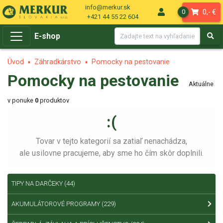
info@merkur.sk
0,- €
0
+421 44 55 22 604
E-shop
Úvod
Záhradkárstvo
Pomocky na pestovanie
Pomocky na pestovanie
Aktuálne
v ponuke
0
produktov
:(
Tovar v tejto kategorií sa zatiaľ nenachádza,
ale usilovne pracujeme, aby sme ho čím skôr doplnili.
TIPY NA DARČEKY
(44)
AKUMULÁTOROVÉ PROGRAMY
(229)