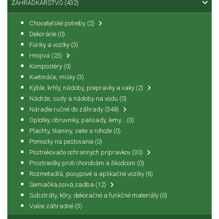
ZÁHRADKÁRSTVO
(432)
Chovateľské potreby
(2)
Dekorácie
(0)
Fúriky a vozíky
(3)
Hnojivá
(23)
Kompostéry
(0)
Kvetináče, misky
(3)
Kýble, krhly, nádoby, prepravky a vaky
(2)
Nádrže, sudy a nádoby na vodu
(0)
Náradie ručné do záhrady
(348)
Oplotky, obruvniky, palisady, lemy...
(0)
Plachty, tkaniny, siete a rohože
(0)
Pomocky na pestovanie
(0)
Postrekovače ochranných prípravkov
(30)
Prostriedky proti chorobám a škodcom
(0)
Rozmetadlá, posypové a aplikačné vozíky
(6)
Semiačka,osivá,sadba
(12)
Substráty, kôry, dekoračné a funkčné materiály
(0)
Valce záhradné
(3)