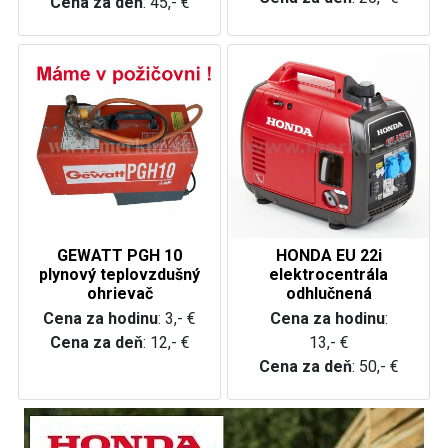
Cena za deň
: 45,- €
GEWATT PGH 10
HONDA EU 22i
plynový teplovzdušný
elektrocentrála
ohrievač
odhlučnená
Cena za hodinu
: 3,- €
Cena za hodinu
:
Cena za deň
: 12,- €
13,- €
Cena za deň
: 50,- €