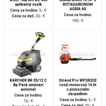
aplikačný vozík
ROTADAIRONOM
AGRIA 60
Cena za hodinu
: 5,- €
Cena za hodinu
:
Cena za deň
: 20,- €
160,- €
KARCHER BR 35/12 C
Strend Pro WPSR202
Bp Pack umývací
rosič motorový 14 lit
automat
s pomocným
čerpadlom
Cena za hodinu
:
Cena za hodinu
: 5,- €
10,- €
Cena za deň
: 20,- €