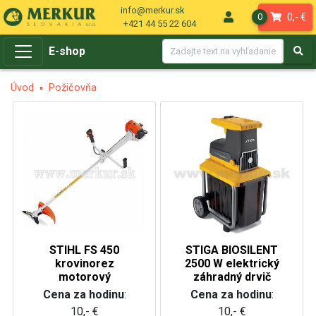
info@merkur.sk
0,- €
0
+421 44 55 22 604
E-shop
Úvod
Požičovňa
STIHL FS 450
STIGA BIOSILENT
krovinorez
2500 W elektrický
motorový
záhradný drvič
Cena za hodinu
:
Cena za hodinu
:
10,- €
10,- €