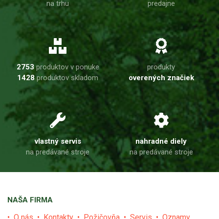
na trhu
predajne
2753
produktov v ponuke
produkty
1428
produktov skladom
overených značiek
vlastný servis
nahradné diely
na predávané stroje
na predávané stroje
NAŠA FIRMA
O nás
Kontakty
Požičovňa
Servis
Oznamy