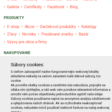
Galéria
Certifikáty
Facebook
Blog
PRODUKTY
E-shop
Akcie
Darčekové poukážky
Katalógy
Zľavy
Novinky
Predávané značky
Bazár
Výzvy pre obce a firmy
NAKUPOVANIE
Obchodné podmienky
Cenník prepravy
Súbory cookies:
Reklamačný poriadok
Reklamačný protokol
S cieľom zabezpečiť riadne fungovanie tejto webovej lokality
ukladáme niekedy na vašom zariadení malé dátové súbory, tzv.
Odstúpenie od kúpy
Protokol na odstúpenie od kúpy
cookie.
Alternatívne riešenie sporu
Ochrana osobných údajov
Ak povolíte všetky cookies a navštívite nás nabudúce, pripojíte sa
vďaka ním rýchlejšie, a náš web vám ponúkne relevantné informácie a
Používanie cookies
Nákup na splátky
umožní vám počas objednávky jednoduchšie vyplniť vaše údaje.
Súbory cookies používame najmä na anonymnú analýzu návštevnosti
ZÁKAZNÍK
a vylepšovania našich stránok. Ak sa rozhodnete neakceptovať
cookies, nebudete môcť používať niektoré funkcie na našej webovej
Prihlásenie
Registrácia
Košík
Zmena údajov