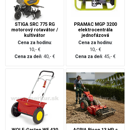
STIGA SRC 775 RG
PRAMAC MGP 3200
motorový rotavátor /
elektrocentrála
kultivátor
jednofázová
Cena za hodinu
:
Cena za hodinu
:
10,- €
10,- €
Cena za deň
: 40,- €
Cena za deň
: 45,- €
WOLF-Garten WE 430
AGRIA Bison 13 HP s