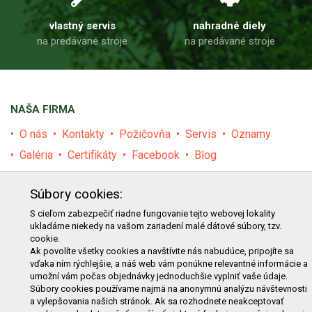
vlastný servis
nahradné diely
na predávané stroje
na predávané stroje
NAŠA FIRMA
O nás
Kontakty
Požičovňa
Servis
Oznamy
Galéria
Certifikáty
Facebook
Blog
PRODUKTY
Súbory cookies:
E-shop
Akcie
Darčekové poukážky
Katalógy
S cieľom zabezpečiť riadne fungovanie tejto webovej lokality
ukladáme niekedy na vašom zariadení malé dátové súbory, tzv.
Zľavy
Novinky
Predávané značky
Bazár
cookie.
Ak povolíte všetky cookies a navštívite nás nabudúce, pripojíte sa
Výzvy pre obce a firmy
vďaka ním rýchlejšie, a náš web vám ponúkne relevantné informácie a
umožní vám počas objednávky jednoduchšie vyplniť vaše údaje.
NAKUPOVANIE
Súbory cookies používame najmä na anonymnú analýzu návštevnosti
a vylepšovania našich stránok. Ak sa rozhodnete neakceptovať
Obchodné podmienky
Cenník prepravy