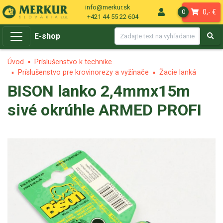
info@merkur.sk
0,- €
0
+421 44 55 22 604
E-shop
Úvod
Príslušenstvo k technike
Príslušenstvo pre krovinorezy a vyžínače
Žacie lanká
BISON lanko 2,4mmx15m
sivé okrúhle ARMED PROFI