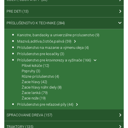
PRE DETI
(13)
PRÍSLUŠENSTVO K TECHNIKE
(284)
Kanistre, bandasky a univerzálne prislusenstvo
(9)
Mazivá,aditíva,čističe,palivá
(59)
Príslušenstvo na mazanie a výmenu oleja
(4)
Príslušenstvo pre kosačky
(3)
Príslušenstvo pre krovinorezy a vyžínače
(166)
Pílové kotúče
(12)
Popruhy
(3)
Rôzne príslušenstvo
(4)
Žacie hlavy
(42)
Žacie hlavy náhr.diely
(8)
Žacie lanká
(79)
Žacie nože
(19)
Príslušenstvo pre reťazové píly
(44)
SPRACOVANIE DREVA
(157)
TRAKTORY
(135)