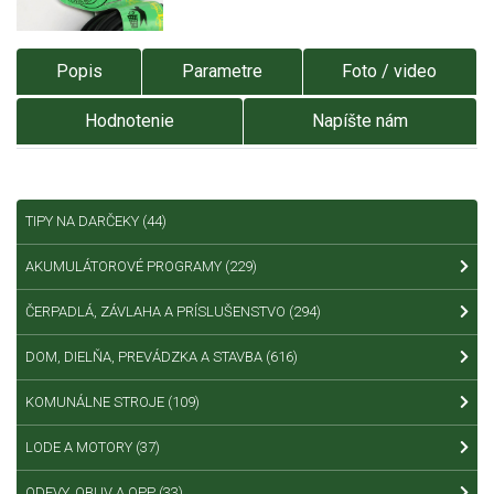
Popis
Parametre
Foto / video
Hodnotenie
Napíšte nám
TIPY NA DARČEKY
(44)
AKUMULÁTOROVÉ PROGRAMY
(229)
ČERPADLÁ, ZÁVLAHA A PRÍSLUŠENSTVO
(294)
DOM, DIELŇA, PREVÁDZKA A STAVBA
(616)
KOMUNÁLNE STROJE
(109)
LODE A MOTORY
(37)
ODEVY, OBUV A OPP
(33)