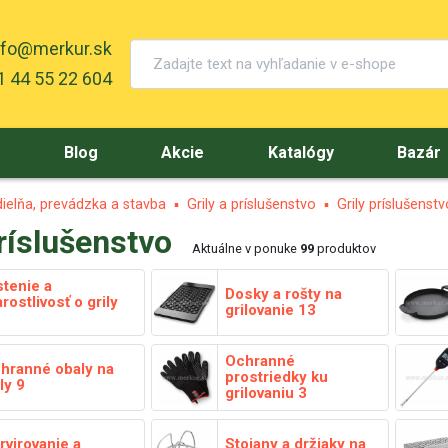
nfo@merkur.sk
 44 55 22 604
y
Blog
Akcie
Katalógy
Bazár
ielňa, prevádzka a stavba
Grily a príslušenstvo
Grily príslušenstv
príslušenstvo
Aktuálne v ponuke
99
produktov
stenie a
Dosky a rošty na
arostlivosť o grily
grilovanie
13
Ochranné
hranné obaly na
prostriedky ku
ily
9
grilovaniu
3
rvirovanie a
Stojany a držiaky na