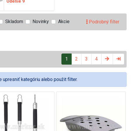
Údenie
9
Skladom
Novinky
Akcie
Podrobný filter
1
2
3
4
upresniť kategóriu alebo použit filter.