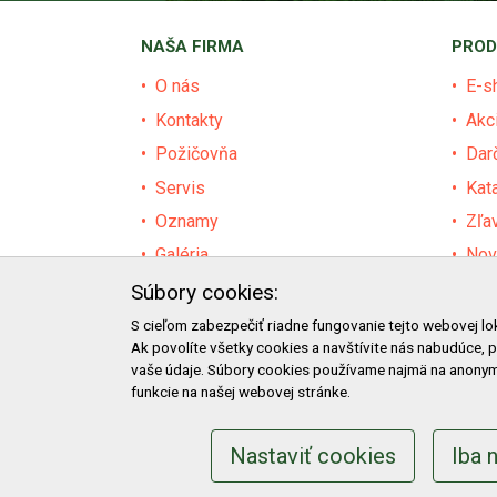
NAŠA FIRMA
PROD
O nás
E-s
Kontakty
Akc
Požičovňa
Dar
Servis
Kat
Oznamy
Zľa
Galéria
Nov
Certifikáty
Pre
Súbory cookies:
Facebook
Baz
S cieľom zabezpečiť riadne fungovanie tejto webovej lo
Ak povolíte všetky cookies a navštívite nás nabudúce, 
Blog
Výz
vaše údaje. Súbory cookies používame najmä na anonym
funkcie na našej webovej stránke.
Nastaviť cookies
Iba 