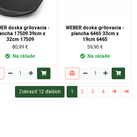
ER doska grilovacia -
WEBER doska grilovacia -
lancha 17509 39cm x
plancha 6465 33cm x
32cm 17509
19cm 6465
80,99 €
59,90 €
Na sklade
Na sklade
Zobraziť 12 ďalších
1
2
3
4