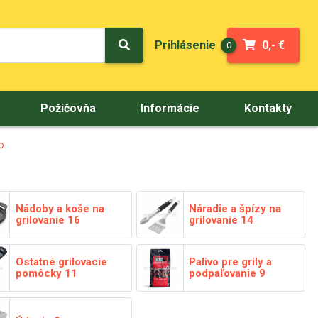
Prihlásenie
0,- €
0
Požičovňa
Informácie
Kontakty
o
Nádoby a koše na
Náradie a špízy na
grilovanie
16
grilovanie
14
Ostatné grilovacie
Palivo pre grily a
pomôcky
11
podpaľovanie
9