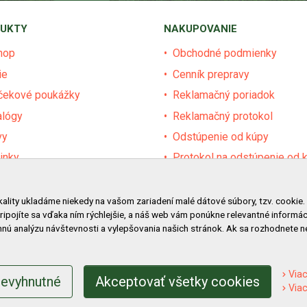
UKTY
NAKUPOVANIE
hop
Obchodné podmienky
ie
Cenník prepravy
čekové poukážky
Reklamačný poriadok
alógy
Reklamačný protokol
vy
Odstúpenie od kúpy
inky
Protokol na odstúpenie od 
dávané značky
Alternatívne riešenie sporu
ár
Ochrana osobných údajov
kality ukladáme niekedy na vašom zariadení malé dátové súbory, tzv. cookie.
pripojíte sa vďaka ním rýchlejšie, a náš web vám ponúkne relevantné inform
vy pre obce a firmy
Používanie cookies
nú analýzu návštevnosti a vylepšovania našich stránok. Ak sa rozhodnete 
Nákup na splátky
Viac
nevyhnutné
Akceptovať všetky cookies
Viac
2022 Záhradná technika Merkur Slovakia s.r.o. -
www.merkur.sk