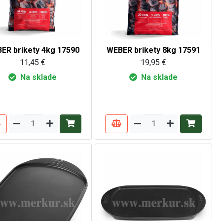
ER brikety 4kg 17590
WEBER brikety 8kg 17591
11,45 €
19,95 €
Na sklade
Na sklade