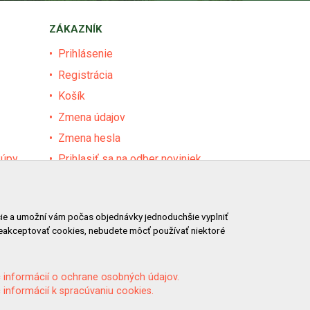
ZÁKAZNÍK
Prihlásenie
Registrácia
Košík
Zmena údajov
Zmena hesla
kúpy
Prihlasiť sa na odber noviniek
Nastavenie cookies
Podmienky zadávania hodnotení
ácie a umožní vám počas objednávky jednoduchšie vyplniť
Odstúpenie od zmluvy online
neakceptovať cookies, nebudete môcť používať niektoré
 informácií o ochrane osobných údajov.
 informácií k spracúvaniu cookies.