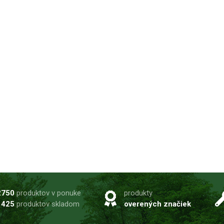
2750
produktov v ponuke
produkty
1425
produktov skladom
overených značiek