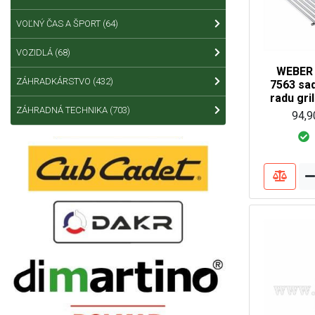
VOĽNÝ ČAS A ŠPORT
(64)
VOZIDLÁ
(68)
WEBER 
ZÁHRADKÁRSTVO
(432)
7563 sa
radu gri
ZÁHRADNÁ TECHNIKA
(703)
94,9