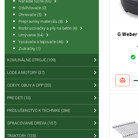
Náradie ručné
(65)
Odvlhčovače
(0)
Ohrievače
(5)
Prepravníky materiálu
(8)
Rozbrusovačky a píly na betón
(6)
G Weber 
Umývanie
(64)
Vysávače a tepovače
(46)
Zváračky
(1)
KOMUNÁLNE STROJE
(109)
LODE A MOTORY
(37)
ODEVY, OBUV A OPP
(33)
PRE DETI
(13)
PRÍSLUŠENSTVO K TECHNIKE
(284)
SPRACOVANIE DREVA
(157)
TRAKTORY
(135)