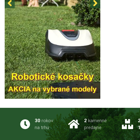
30
rokov
2
kamenné
na trhu
predajne