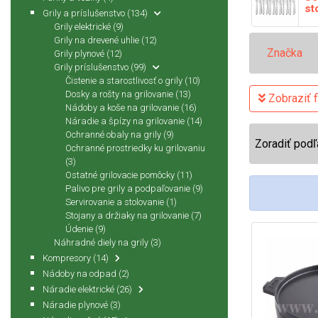
st
Grily a príslušenstvo
(134)
Grily elektrické
(9)
Grily na drevené uhlie
(12)
Značka
Grily plynové
(12)
Grily príslušenstvo
(99)
Čistenie a starostlivosť o grily
(10)
Dosky a rošty na grilovanie
(13)
Zobraziť fi
Nádoby a koše na grilovanie
(16)
Náradie a špízy na grilovanie
(14)
Ochranné obaly na grily
(9)
Zoradiť podľ
Ochranné prostriedky ku grilovaniu
(3)
Ostatné grilovacie pomôcky
(11)
Palivo pre grily a podpaľovanie
(9)
Servirovanie a stolovanie
(1)
Stojany a držiaky na grilovanie
(7)
Údenie
(9)
Náhradné diely na grily
(3)
Kompresory
(14)
Nádoby na odpad
(2)
Náradie elektrické
(26)
Náradie plynové
(3)