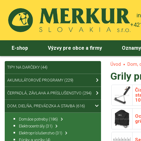
i
+421
E-shop
Výzvy pre obce a firmy
Oznam
Úvod
Dom, d
TIPY NA DARČEKY
(44)
Grily 
AKUMULÁTOROVÉ PROGRAMY
(229)
Či
ČERPADLÁ, ZÁVLAHA A PRÍSLUŠENSTVO
(294)
st
10
DOM, DIELŇA, PREVÁDZKA A STAVBA
(616)
Oc
Domáce potreby
(186)
gr
Elektrocentrály
(31)
Elektropríslušenstvo
(31)
Se
Fúriky a vozíky
(4)