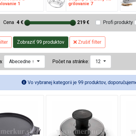
olovanie
1
grilovanie
7
Cena
4 €
219 €
Profi produkty
lter
Zobraziť 99 produktov
Zrušiť filter
a:
Abecedne ↑
Počet na stránke:
12
Vo vybranej kategorii je 99 produktov, doporučujeme 