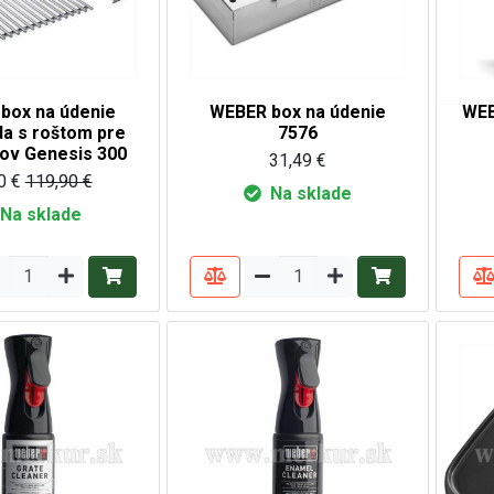
box na údenie
WEBER box na údenie
WEB
da s roštom pre
7576
lov Genesis 300
31,49 €
0 €
119,90 €
Na sklade
Na sklade