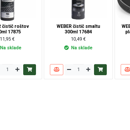
čistič roštov
WEBER čistič smaltu
WEB
0ml 17875
300ml 17684
p
11,95 €
10,49 €
Na sklade
Na sklade