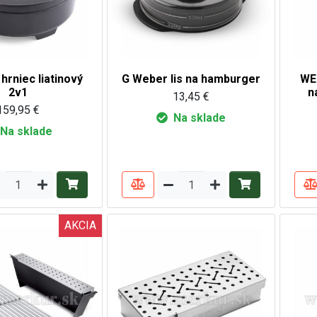
hrniec liatinový
G Weber lis na hamburger
WE
2v1
n
13,45 €
159,95 €
Na sklade
Na sklade
AKCIA