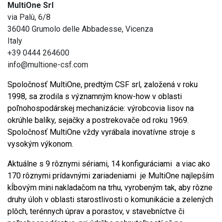
MultiOne Srl
via Palù, 6/8
36040 Grumolo delle Abbadesse, Vicenza
Italy
+39 0444 264600
info@multione-csf.com
Spoločnosť MultiOne, predtým CSF srl, založená v roku
1998, sa zrodila s významným know-how v oblasti
poľnohospodárskej mechanizácie: výrobcovia lisov na
okrúhle balíky, sejačky a postrekovače od roku 1969.
Spoločnosť MultiOne vždy vyrábala inovatívne stroje s
vysokým výkonom.
Aktuálne s 9 rôznymi sériami, 14 konfiguráciami a viac ako
170 rôznymi prídavnými zariadeniami je MultiOne najlepším
kĺbovým mini nakladačom na trhu, vyrobeným tak, aby rôzne
druhy úloh v oblasti starostlivosti o komunikácie a zelených
plôch, terénnych úprav a porastov, v stavebníctve či