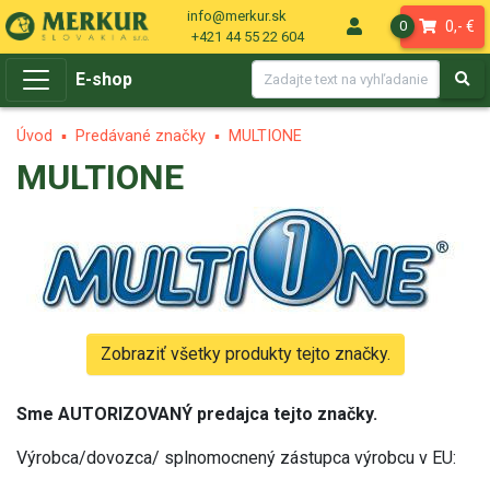
info@merkur.sk
0,- €
0
+421 44 55 22 604
E-shop
Úvod
Predávané značky
MULTIONE
MULTIONE
Zobraziť všetky produkty tejto značky.
Sme AUTORIZOVANÝ predajca tejto značky.
Výrobca/dovozca/ splnomocnený zástupca výrobcu v EU: