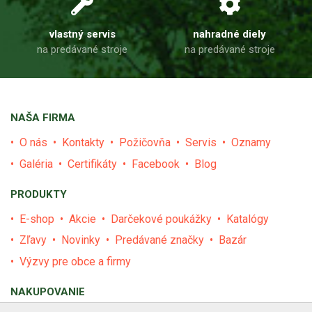
vlastný servis
nahradné diely
na predávané stroje
na predávané stroje
NAŠA FIRMA
O nás
Kontakty
Požičovňa
Servis
Oznamy
Galéria
Certifikáty
Facebook
Blog
PRODUKTY
E-shop
Akcie
Darčekové poukážky
Katalógy
Zľavy
Novinky
Predávané značky
Bazár
Výzvy pre obce a firmy
NAKUPOVANIE