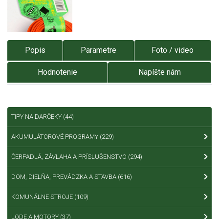
Popis
Parametre
Foto / video
Hodnotenie
Napíšte nám
TIPY NA DARČEKY
(44)
AKUMULÁTOROVÉ PROGRAMY
(229)
ČERPADLÁ, ZÁVLAHA A PRÍSLUŠENSTVO
(294)
DOM, DIELŇA, PREVÁDZKA A STAVBA
(616)
KOMUNÁLNE STROJE
(109)
LODE A MOTORY
(37)