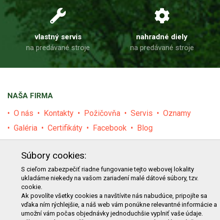
vlastný servis
nahradné diely
na predávané stroje
na predávané stroje
NAŠA FIRMA
O nás
Kontakty
Požičovňa
Servis
Oznamy
Galéria
Certifikáty
Facebook
Blog
PRODUKTY
Súbory cookies:
E-shop
Akcie
Darčekové poukážky
Katalógy
S cieľom zabezpečiť riadne fungovanie tejto webovej lokality
ukladáme niekedy na vašom zariadení malé dátové súbory, tzv.
Zľavy
Novinky
Predávané značky
Bazár
cookie.
Ak povolíte všetky cookies a navštívite nás nabudúce, pripojíte sa
Výzvy pre obce a firmy
vďaka ním rýchlejšie, a náš web vám ponúkne relevantné informácie a
umožní vám počas objednávky jednoduchšie vyplniť vaše údaje.
NAKUPOVANIE