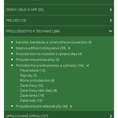
ODEVY, OBUV A OPP
(33)
PRE DETI
(13)
PRÍSLUŠENSTVO K TECHNIKE
(284)
Kanistre, bandasky a univerzálne prislusenstvo
(9)
Mazivá,aditíva,čističe,palivá
(59)
Príslušenstvo na mazanie a výmenu oleja
(4)
Príslušenstvo pre kosačky
(3)
Príslušenstvo pre krovinorezy a vyžínače
(166)
Pílové kotúče
(12)
Popruhy
(3)
Rôzne príslušenstvo
(4)
Žacie hlavy
(42)
Žacie hlavy náhr.diely
(8)
Žacie lanká
(79)
Žacie nože
(19)
Príslušenstvo pre reťazové píly
(44)
SPRACOVANIE DREVA
(157)