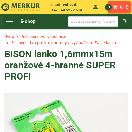
info@merkur.sk
0,- €
0
+421 44 55 22 604
E-shop
Úvod
Príslušenstvo k technike
Príslušenstvo pre krovinorezy a vyžínače
Žacie lanká
BISON lanko 1,6mmx15m
oranžové 4-hranné SUPER
PROFI