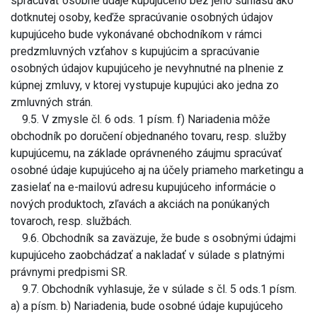
spracúvať osobné údaje kupujúceho bez jeho súhlasu ako
dotknutej osoby, keďže spracúvanie osobných údajov
kupujúceho bude vykonávané obchodníkom v rámci
predzmluvných vzťahov s kupujúcim a spracúvanie
osobných údajov kupujúceho je nevyhnutné na plnenie z
kúpnej zmluvy, v ktorej vystupuje kupujúci ako jedna zo
zmluvných strán.
9.5. V zmysle čl. 6 ods. 1 písm. f) Nariadenia môže
obchodník po doručení objednaného tovaru, resp. služby
kupujúcemu, na základe oprávneného záujmu spracúvať
osobné údaje kupujúceho aj na účely priameho marketingu a
zasielať na e-mailovú adresu kupujúceho informácie o
nových produktoch, zľavách a akciách na ponúkaných
tovaroch, resp. službách.
9.6. Obchodník sa zaväzuje, že bude s osobnými údajmi
kupujúceho zaobchádzať a nakladať v súlade s platnými
právnymi predpismi SR.
9.7. Obchodník vyhlasuje, že v súlade s čl. 5 ods.1 písm.
a) a písm. b) Nariadenia, bude osobné údaje kupujúceho