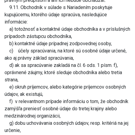
právnym predpisom a ani ich nebude obchádzať.
9.11. Obchodník v súlade s Nariadením poskytuje
kupujúcemu, ktorého údaje spracúva, nasledujúce
informácie:
a) totožnosť a kontaktné údaje obchodníka a v príslušných
prípadoch zástupcu obchodníka,
b) kontaktné údaje prípadnej zodpovednej osoby,
c) účely spracúvania, na ktoré sú osobné údaje určené,
ako aj právny základ spracúvania,
d) ak sa spracúvanie zakladá na čl. 6 ods. 1 písm. f),
oprávnené záujmy, ktoré sleduje obchodníka alebo tretia
strana,
e) okruh príjemcov, alebo kategórie príjemcov osobných
údajov, ak existujú,
f) v relevantnom prípade informáciu o tom, že obchodník
zamýšľa preniesť osobné údaje do tretej krajiny alebo
medzinárodnej organizácii,
g) dobu uchovávania osobných údajov, resp. kritériá na jej
určenie,