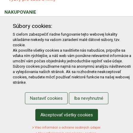
NAKUPOVANIE
Obchodné podmienky
Cenník prepravy
Súbory cookies:
Reklamačný poriadok
Reklamačný protokol
S cieľom zabezpečiť riadne fungovanie tejto webovej lokality
ukladáme niekedy na vašom zariadení malé dátové súbory, tzv.
Odstúpenie od kúpy
Protokol na odstúpenie od kúpy
cookie.
Alternatívne riešenie sporu
Ochrana osobných údajov
Ak povolíte všetky cookies a navštívite nás nabudúce, pripojíte sa
vďaka ním rýchlejšie, a náš web vám ponúkne relevantné informácie a
Používanie cookies
Nákup na splátky
umožní vám počas objednávky jednoduchšie vyplniť vaše údaje.
Súbory cookies používame najmä na anonymnú analýzu návštevnosti
ZÁKAZNÍK
a vylepšovania našich stránok. Ak sa rozhodnete neakceptovať
cookies, nebudete môcť používať niektoré funkcie na našej webovej
Prihlásenie
Registrácia
Košík
Zmena údajov
stránke.
Zmena hesla
Prihlasiť sa na odber noviniek
Nastaviť cookies
Iba nevyhnutné
Nastavenie cookies
Podmienky zadávania hodnotení
Odstúpenie od zmluvy online
Akceptovať všetky cookies
Viac informácií o ochrane osobných údajov.