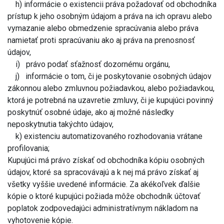
h) informácie o existencii práva požadovať od obchodníka
prístup k jeho osobným údajom a práva na ich opravu alebo
vymazanie alebo obmedzenie spracúvania alebo práva
namietať proti spracúvaniu ako aj práva na prenosnosť
údajov,
i) právo podať sťažnosť dozornému orgánu,
j) informácie o tom, či je poskytovanie osobných údajov
zákonnou alebo zmluvnou požiadavkou, alebo požiadavkou,
ktorá je potrebná na uzavretie zmluvy, či je kupujúci povinný
poskytnúť osobné údaje, ako aj možné následky
neposkytnutia takýchto údajov,
k) existenciu automatizovaného rozhodovania vrátane
profilovania;
Kupujúci má právo získať od obchodníka kópiu osobných
údajov, ktoré sa spracovávajú a k nej má právo získať aj
všetky vyššie uvedené informácie. Za akékoľvek ďalšie
kópie o ktoré kupujúci požiada môže obchodník účtovať
poplatok zodpovedajúci administratívnym nákladom na
vyhotovenie kópie.