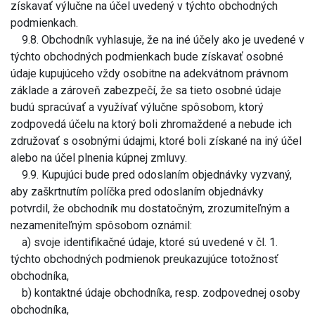
získavať výlučne na účel uvedený v týchto obchodných
podmienkach.
9.8. Obchodník vyhlasuje, že na iné účely ako je uvedené v
týchto obchodných podmienkach bude získavať osobné
údaje kupujúceho vždy osobitne na adekvátnom právnom
základe a zároveň zabezpečí, že sa tieto osobné údaje
budú spracúvať a využívať výlučne spôsobom, ktorý
zodpovedá účelu na ktorý boli zhromaždené a nebude ich
združovať s osobnými údajmi, ktoré boli získané na iný účel
alebo na účel plnenia kúpnej zmluvy.
9.9. Kupujúci bude pred odoslaním objednávky vyzvaný,
aby zaškrtnutím políčka pred odoslaním objednávky
potvrdil, že obchodník mu dostatočným, zrozumiteľným a
nezameniteľným spôsobom oznámil:
a) svoje identifikačné údaje, ktoré sú uvedené v čl. 1.
týchto obchodných podmienok preukazujúce totožnosť
obchodníka,
b) kontaktné údaje obchodníka, resp. zodpovednej osoby
obchodníka,