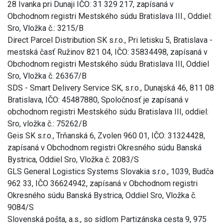
28 Ivanka pri Dunaji IČO: 31 329 217, zapísaná v
Obchodnom registri Mestského súdu Bratislava III., Oddiel:
Sro, Vložka č.: 3215/B
Direct Parcel Distribution SK s.r.o., Pri letisku 5, Bratislava -
mestská časť Ružinov 821 04, IČO: 35834498, zapísaná v
Obchodnom registri Mestského súdu Bratislava III, Oddiel
Sro, Vložka č. 26367/B
SDS - Smart Delivery Service SK, s.r.o., Dunajská 46, 811 08
Bratislava, IČO: 45487880, Spoločnosť je zapísaná v
obchodnom registri Mestského súdu Bratislava III, oddiel:
Sro, vložka č.: 75262/B
Geis SK s.r.o., Trňanská 6, Zvolen 960 01, IČO: 31324428,
zapísaná v Obchodnom registri Okresného súdu Banská
Bystrica, Oddiel Sro, Vložka č. 2083/S
GLS General Logistics Systems Slovakia s.r.o., 1039, Budča
962 33, IČO 36624942, zapísaná v Obchodnom registri
Okresného súdu Banská Bystrica, Oddiel Sro, Vložka č.
9084/S
Slovenská pošta, a.s., so sídlom Partizánska cesta 9, 975