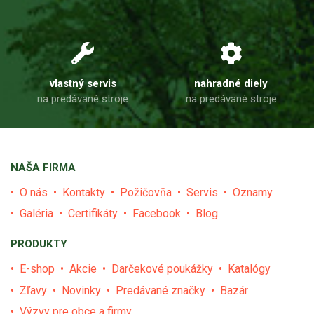
vlastný servis
nahradné diely
na predávané stroje
na predávané stroje
NAŠA FIRMA
O nás
Kontakty
Požičovňa
Servis
Oznamy
Galéria
Certifikáty
Facebook
Blog
PRODUKTY
E-shop
Akcie
Darčekové poukážky
Katalógy
Zľavy
Novinky
Predávané značky
Bazár
Výzvy pre obce a firmy