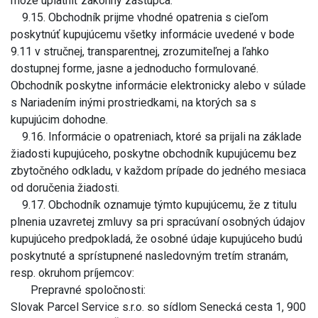
môže uplatniť zákonný zástupca.
9.15. Obchodník prijme vhodné opatrenia s cieľom
poskytnúť kupujúcemu všetky informácie uvedené v bode
9.11 v stručnej, transparentnej, zrozumiteľnej a ľahko
dostupnej forme, jasne a jednoducho formulované.
Obchodník poskytne informácie elektronicky alebo v súlade
s Nariadením inými prostriedkami, na ktorých sa s
kupujúcim dohodne.
9.16. Informácie o opatreniach, ktoré sa prijali na základe
žiadosti kupujúceho, poskytne obchodník kupujúcemu bez
zbytočného odkladu, v každom prípade do jedného mesiaca
od doručenia žiadosti.
9.17. Obchodník oznamuje týmto kupujúcemu, že z titulu
plnenia uzavretej zmluvy sa pri spracúvaní osobných údajov
kupujúceho predpokladá, že osobné údaje kupujúceho budú
poskytnuté a sprístupnené nasledovným tretím stranám,
resp. okruhom príjemcov:
Prepravné spoločnosti:
Slovak Parcel Service s.r.o. so sídlom Senecká cesta 1, 900