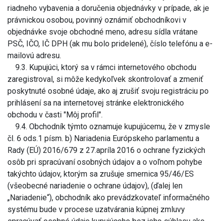
riadneho vybavenia a doručenia objednávky v prípade, ak je
právnickou osobou, povinný oznámiť obchodníkovi v
objednávke svoje obchodné meno, adresu sídla vrátane
PSČ, IČO, IČ DPH (ak mu bolo pridelené), číslo telefónu a e-
mailovú adresu.
9.3. Kupujúci, ktorý sa v rámci internetového obchodu
zaregistroval, si môže kedykoľvek skontrolovať a zmeniť
poskytnuté osobné údaje, ako aj zrušiť svoju registráciu po
prihlásení sa na internetovej stránke elektronického
obchodu v časti "Môj profil".
9.4. Obchodník týmto oznamuje kupujúcemu, že v zmysle
čl. 6 ods.1 písm. b) Nariadenia Európskeho parlamentu a
Rady (EÚ) 2016/679 z 27.apríla 2016 o ochrane fyzických
osôb pri spracúvaní osobných údajov a o voľnom pohybe
takýchto údajov, ktorým sa zrušuje smernica 95/46/ES
(všeobecné nariadenie o ochrane údajov), (ďalej len
„Nariadenie“), obchodník ako prevádzkovateľ informačného
systému bude v procese uzatvárania kúpnej zmluvy