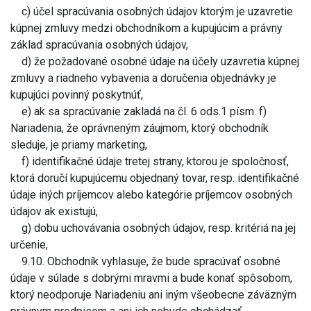
c) účel spracúvania osobných údajov ktorým je uzavretie
kúpnej zmluvy medzi obchodníkom a kupujúcim a právny
základ spracúvania osobných údajov,
d) že požadované osobné údaje na účely uzavretia kúpnej
zmluvy a riadneho vybavenia a doručenia objednávky je
kupujúci povinný poskytnúť,
e) ak sa spracúvanie zakladá na čl. 6 ods.1 písm. f)
Nariadenia, že oprávneným záujmom, ktorý obchodník
sleduje, je priamy marketing,
f) identifikačné údaje tretej strany, ktorou je spoločnosť,
ktorá doručí kupujúcemu objednaný tovar, resp. identifikačné
údaje iných príjemcov alebo kategórie príjemcov osobných
údajov ak existujú,
g) dobu uchovávania osobných údajov, resp. kritériá na jej
určenie,
9.10. Obchodník vyhlasuje, že bude spracúvať osobné
údaje v súlade s dobrými mravmi a bude konať spôsobom,
ktorý neodporuje Nariadeniu ani iným všeobecne záväzným