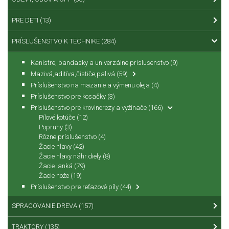
PRE DETI
(13)
PRÍSLUŠENSTVO K TECHNIKE
(284)
Kanistre, bandasky a univerzálne prislusenstvo
(9)
Mazivá,aditíva,čističe,palivá
(59)
Príslušenstvo na mazanie a výmenu oleja
(4)
Príslušenstvo pre kosačky
(3)
Príslušenstvo pre krovinorezy a vyžínače
(166)
Pílové kotúče
(12)
Popruhy
(3)
Rôzne príslušenstvo
(4)
Žacie hlavy
(42)
Žacie hlavy náhr.diely
(8)
Žacie lanká
(79)
Žacie nože
(19)
Príslušenstvo pre reťazové píly
(44)
SPRACOVANIE DREVA
(157)
TRAKTORY
(135)