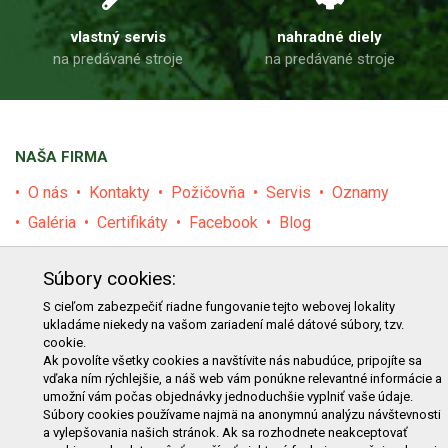
vlastný servis
nahradné diely
na predávané stroje
na predávané stroje
NAŠA FIRMA
O nás
Kontakty
Požičovňa
Servis
Oznamy
Galéria
Certifikáty
Facebook
Blog
PRODUKTY
Súbory cookies:
E-shop
Akcie
Darčekové poukážky
Katalógy
S cieľom zabezpečiť riadne fungovanie tejto webovej lokality
ukladáme niekedy na vašom zariadení malé dátové súbory, tzv.
Zľavy
Novinky
Predávané značky
Bazár
cookie.
Ak povolíte všetky cookies a navštívite nás nabudúce, pripojíte sa
Výzvy pre obce a firmy
vďaka ním rýchlejšie, a náš web vám ponúkne relevantné informácie a
umožní vám počas objednávky jednoduchšie vyplniť vaše údaje.
NAKUPOVANIE
Súbory cookies používame najmä na anonymnú analýzu návštevnosti
a vylepšovania našich stránok. Ak sa rozhodnete neakceptovať
Obchodné podmienky
Cenník prepravy