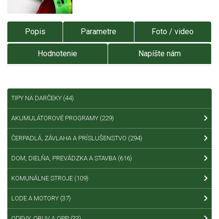
Popis
Parametre
Foto / video
Hodnotenie
Napíšte nám
TIPY NA DARČEKY
(44)
AKUMULÁTOROVÉ PROGRAMY
(229)
ČERPADLÁ, ZÁVLAHA A PRÍSLUŠENSTVO
(294)
DOM, DIELŇA, PREVÁDZKA A STAVBA
(616)
KOMUNÁLNE STROJE
(109)
LODE A MOTORY
(37)
ODEVY, OBUV A OPP
(33)