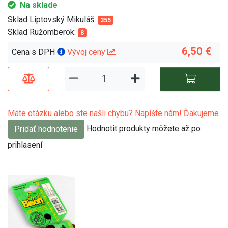
Na sklade
Sklad Liptovský Mikuláš:
355
Sklad Ružomberok:
8
6,50 €
Cena s DPH
Vývoj ceny
Máte otázku alebo ste našli chybu? Napíšte nám! Ďakujeme.
Hodnotit produkty môžete až po
Pridať hodnotenie
prihlasení