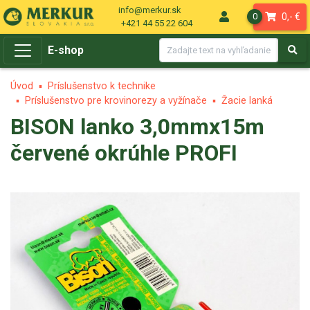
info@merkur.sk
0,- €
0
+421 44 55 22 604
E-shop
Úvod
Príslušenstvo k technike
Príslušenstvo pre krovinorezy a vyžínače
Žacie lanká
BISON lanko 3,0mmx15m
červené okrúhle PROFI