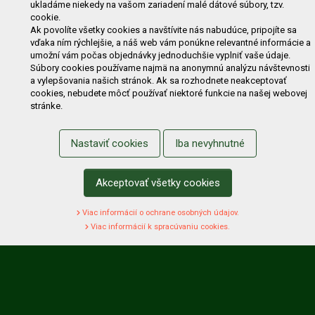
ukladáme niekedy na vašom zariadení malé dátové súbory, tzv.
Zľavy
Novinky
Predávané značky
Bazár
cookie.
Výzvy pre obce a firmy
Ak povolíte všetky cookies a navštívite nás nabudúce, pripojíte sa
vďaka ním rýchlejšie, a náš web vám ponúkne relevantné informácie a
umožní vám počas objednávky jednoduchšie vyplniť vaše údaje.
NAKUPOVANIE
Súbory cookies používame najmä na anonymnú analýzu návštevnosti
a vylepšovania našich stránok. Ak sa rozhodnete neakceptovať
Obchodné podmienky
Cenník prepravy
cookies, nebudete môcť používať niektoré funkcie na našej webovej
stránke.
Reklamačný poriadok
Reklamačný protokol
Odstúpenie od kúpy
Protokol na odstúpenie od kúpy
Nastaviť cookies
Iba nevyhnutné
Alternatívne riešenie sporu
Ochrana osobných údajov
Používanie cookies
Nákup na splátky
Akceptovať všetky cookies
ZÁKAZNÍK
Viac informácií o ochrane osobných údajov.
Prihlásenie
Registrácia
Košík
Zmena údajov
Viac informácií k spracúvaniu cookies.
Zmena hesla
Prihlasiť sa na odber noviniek
Nastavenie cookies
Podmienky zadávania hodnotení
Odstúpenie od zmluvy online