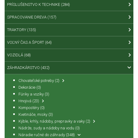
PRÍSLUŠENSTVO K TECHNIKE
(284)
SPRACOVANIE DREVA
(157)
TRAKTORY
(135)
VOĽNÝ ČAS A ŠPORT
(64)
VOZIDLÁ
(68)
ZÁHRADKÁRSTVO
(432)
Chovateľské potreby
(2)
Dekorácie
(0)
Fúriky a vozíky
(3)
Hnojivá
(23)
Kompostéry
(0)
Kvetináče, misky
(3)
Kýble, krhly, nádoby, prepravky a vaky
(2)
Nádrže, sudy a nádoby na vodu
(0)
Náradie ručné do záhrady
(348)