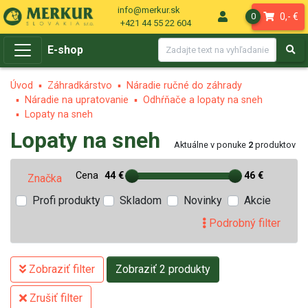
info@merkur.sk
0,- €
0
+421 44 55 22 604
E-shop
Úvod
Záhradkárstvo
Náradie ručné do záhrady
Náradie na upratovanie
Odhŕňače a lopaty na sneh
Lopaty na sneh
Lopaty na sneh
Aktuálne v ponuke
2
produktov
Cena
44 €
46 €
Značka
Profi produkty
Skladom
Novinky
Akcie
Podrobný filter
Zobraziť filter
Zobraziť 2 produkty
Zrušiť filter