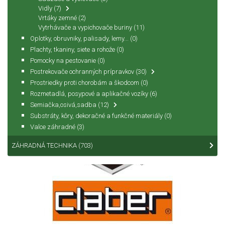
Vidly
(7)
Vrtáky zemné
(2)
Vytrhávače a vypichovače buriny
(11)
Oplotky, obruvniky, palisady, lemy...
(0)
Plachty, tkaniny, siete a rohože
(0)
Pomocky na pestovanie
(0)
Postrekovače ochranných prípravkov
(30)
Prostriedky proti chorobám a škodcom
(0)
Rozmetadlá, posypové a aplikačné vozíky
(6)
Semiačka,osivá,sadba
(12)
Substráty, kôry, dekoračné a funkčné materiály
(0)
Valce záhradné
(3)
ZÁHRADNÁ TECHNIKA
(703)