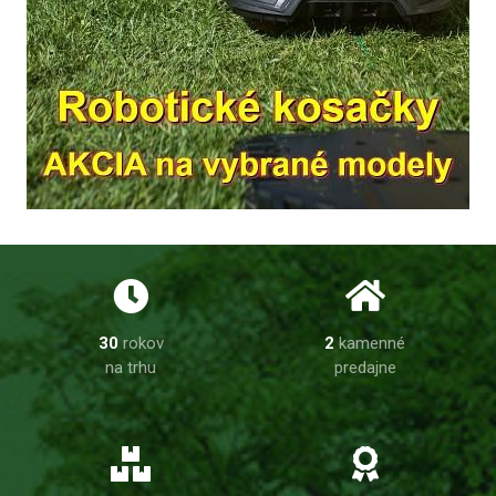
30
rokov
2
kamenné
na trhu
predajne