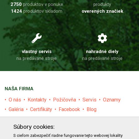
2750
produktov v ponuke
produkty
1424
produktov skladom
overených značiek
vlastný servis
nahradné diely
na predávané stroje
na predávané stroje
NAŠA FIRMA
O nás
Kontakty
Požičovňa
Servis
Oznamy
Galéria
Certifikáty
Facebook
Blog
PRODUKTY
Súbory cookies:
E-shop
Akcie
Darčekové poukážky
Katalógy
S cieľom zabezpečiť riadne fungovanie tejto webovej lokality