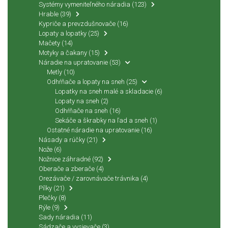
Systémy vymeniteľného náradia
(123)
Hrable
(39)
Kypriče a prevzdušnovače
(16)
Lopaty a lopatky
(25)
Mačety
(14)
Motyky a čakany
(15)
Náradie na upratovanie
(53)
Metly
(10)
Odhŕňače a lopaty na sneh
(25)
Lopatky na sneh malé a skladacie
(6)
Lopaty na sneh
(2)
Odhŕňače na sneh
(16)
Sekáče a škrabky na ľad a sneh
(1)
Ostatné náradie na upratovanie
(16)
Násady a rúčky
(21)
Nože
(6)
Nožnice záhradné
(92)
Oberače a zberače
(4)
Orezávače / zarovnávače trávnika
(4)
Pílky
(21)
Plečky
(8)
Rýle
(9)
Sady náradia
(11)
Sádzače a vysievače
(3)