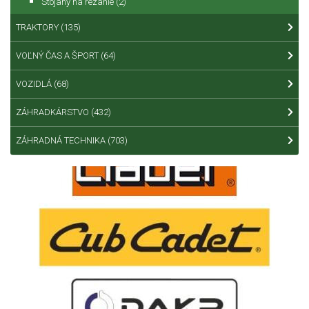
Stojany na rezanie
(2)
TRAKTORY
(135)
VOĽNÝ ČAS A ŠPORT
(64)
VOZIDLÁ
(68)
ZÁHRADKÁRSTVO
(432)
ZÁHRADNÁ TECHNIKA
(703)