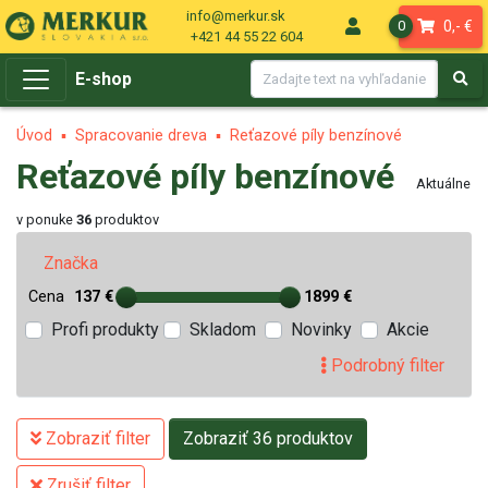
info@merkur.sk
0,- €
0
+421 44 55 22 604
E-shop
Úvod
Spracovanie dreva
Reťazové píly benzínové
Reťazové píly benzínové
Aktuálne
v ponuke
36
produktov
Značka
Cena
137 €
1899 €
Profi produkty
Skladom
Novinky
Akcie
Podrobný filter
Zobraziť filter
Zobraziť 36 produktov
Zrušiť filter