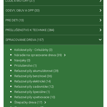
LODE A MOTORY
(37)
ODEVY, OBUV A OPP
(33)
PRE DETI
(13)
PRÍSLUŠENSTVO K TECHNIKE
(284)
SPRACOVANIE DREVA
(157)
Kolískové píly - Cirkulárky
(3)
Náradie na spracovanie dreva
(39)
Navijaky
(0)
Príslušenstvo
(1)
Reťazové píly akumulátorové
(29)
Reťazové píly benzínové
(36)
Reťazové píly elektrické
(14)
Reťazové píly sadovnícke
(12)
Reťazové píly špeciálne
(1)
Reťazové píly vyvetvovacie
(10)
Štiepačky dreva
(17)