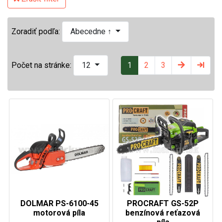
Zoradiť podľa:
Abecedne ↑
1
2
3
Počet na stránke:
12
DOLMAR PS-6100-45
PROCRAFT GS-52P
motorová píla
benzínová reťazová