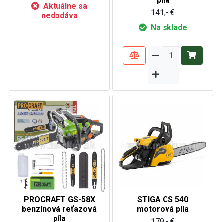
píla
Aktuálne sa
141,- €
nedodáva
Na sklade
PROCRAFT GS-58X
STIGA CS 540
benzínová reťazová
motorová píla
píla
179,- €