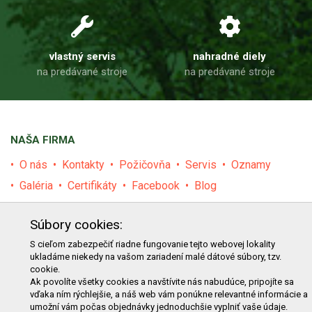
vlastný servis
nahradné diely
na predávané stroje
na predávané stroje
NAŠA FIRMA
O nás
Kontakty
Požičovňa
Servis
Oznamy
Galéria
Certifikáty
Facebook
Blog
PRODUKTY
Súbory cookies:
E-shop
Akcie
Darčekové poukážky
Katalógy
S cieľom zabezpečiť riadne fungovanie tejto webovej lokality
ukladáme niekedy na vašom zariadení malé dátové súbory, tzv.
Zľavy
Novinky
Predávané značky
Bazár
cookie.
Ak povolíte všetky cookies a navštívite nás nabudúce, pripojíte sa
Výzvy pre obce a firmy
vďaka ním rýchlejšie, a náš web vám ponúkne relevantné informácie a
umožní vám počas objednávky jednoduchšie vyplniť vaše údaje.