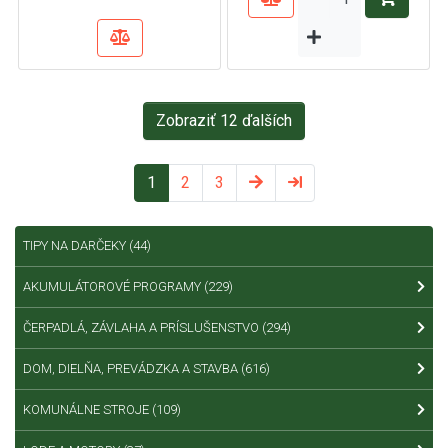
Zobraziť 12 ďalších
1
2
3
TIPY NA DARČEKY
(44)
AKUMULÁTOROVÉ PROGRAMY
(229)
ČERPADLÁ, ZÁVLAHA A PRÍSLUŠENSTVO
(294)
DOM, DIELŇA, PREVÁDZKA A STAVBA
(616)
KOMUNÁLNE STROJE
(109)