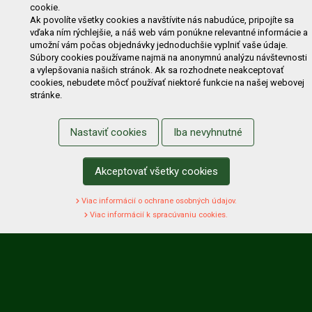
Zľavy
Novinky
Predávané značky
Bazár
cookie.
Ak povolíte všetky cookies a navštívite nás nabudúce, pripojíte sa
Výzvy pre obce a firmy
vďaka ním rýchlejšie, a náš web vám ponúkne relevantné informácie a
umožní vám počas objednávky jednoduchšie vyplniť vaše údaje.
NAKUPOVANIE
Súbory cookies používame najmä na anonymnú analýzu návštevnosti
a vylepšovania našich stránok. Ak sa rozhodnete neakceptovať
Obchodné podmienky
Cenník prepravy
cookies, nebudete môcť používať niektoré funkcie na našej webovej
stránke.
Reklamačný poriadok
Reklamačný protokol
Odstúpenie od kúpy
Protokol na odstúpenie od kúpy
Nastaviť cookies
Iba nevyhnutné
Alternatívne riešenie sporu
Ochrana osobných údajov
Používanie cookies
Nákup na splátky
Akceptovať všetky cookies
ZÁKAZNÍK
Viac informácií o ochrane osobných údajov.
Prihlásenie
Registrácia
Košík
Zmena údajov
Viac informácií k spracúvaniu cookies.
Zmena hesla
Prihlasiť sa na odber noviniek
Nastavenie cookies
Podmienky zadávania hodnotení
Odstúpenie od zmluvy online