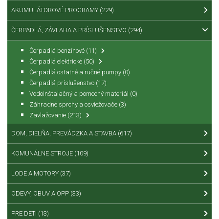
AKUMULÁTOROVÉ PROGRAMY
(229)
ČERPADLÁ, ZÁVLAHA A PRÍSLUŠENSTVO
(294)
Čerpadlá benzínové
(11)
Čerpadlá elektrické
(50)
Čerpadlá ostatné a ručné pumpy
(0)
Čerpadlá príslušenstvo
(17)
Vodoinštalačný a pomocný materiál
(0)
Záhradné sprchy a osviežovače
(3)
Zavlažovanie
(213)
DOM, DIELŇA, PREVÁDZKA A STAVBA
(617)
KOMUNÁLNE STROJE
(109)
LODE A MOTORY
(37)
ODEVY, OBUV A OPP
(33)
PRE DETI
(13)