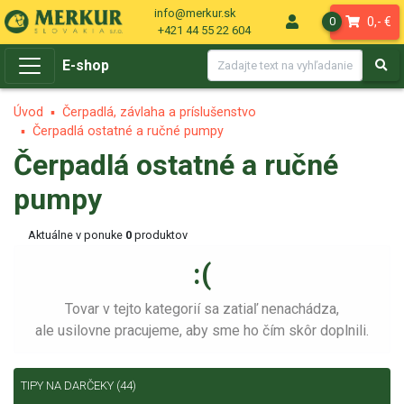
info@merkur.sk
0,- €
0
+421 44 55 22 604
E-shop
Úvod
Čerpadlá, závlaha a príslušenstvo
Čerpadlá ostatné a ručné pumpy
Čerpadlá ostatné a ručné
pumpy
Aktuálne v ponuke
0
produktov
:(
Tovar v tejto kategorií sa zatiaľ nenachádza,
ale usilovne pracujeme, aby sme ho čím skôr doplnili.
TIPY NA DARČEKY
(44)