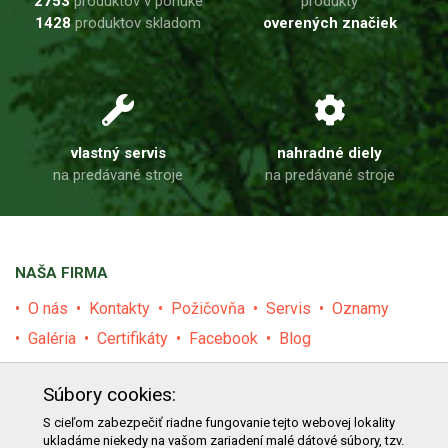
2753
produktov v ponuke
produkty
1428
produktov skladom
overených značiek
vlastný servis
nahradné diely
na predávané stroje
na predávané stroje
NAŠA FIRMA
O nás
Kontakty
Požičovňa
Servis
Oznamy
Galéria
Certifikáty
Facebook
Blog
PRODUKTY
Súbory cookies:
E-shop
Akcie
Darčekové poukážky
Katalógy
S cieľom zabezpečiť riadne fungovanie tejto webovej lokality
ukladáme niekedy na vašom zariadení malé dátové súbory, tzv.