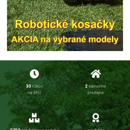
30
rokov
2
kamenné
na trhu
predajne