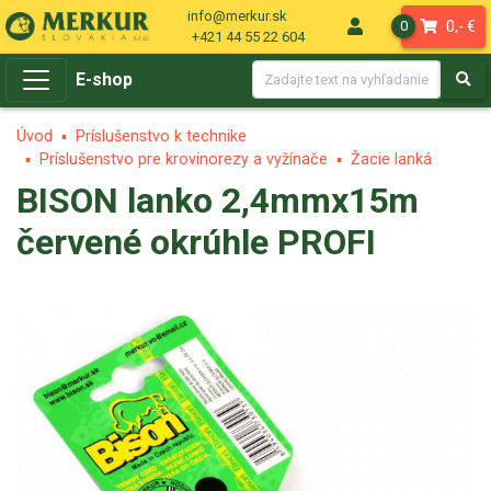
info@merkur.sk
0,- €
0
+421 44 55 22 604
E-shop
Úvod
Príslušenstvo k technike
Príslušenstvo pre krovinorezy a vyžínače
Žacie lanká
BISON lanko 2,4mmx15m
červené okrúhle PROFI