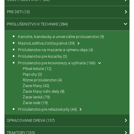
PRE DETI
(13)
PRÍSLUŠENSTVO K TECHNIKE
(284)
Kanistre, bandasky a univerzálne prislusenstvo
(9)
Mazivá,aditíva,čističe,palivá
(59)
Príslušenstvo na mazanie a výmenu oleja
(4)
Príslušenstvo pre kosačky
(3)
Príslušenstvo pre krovinorezy a vyžínače
(166)
Pílové kotúče
(12)
Popruhy
(3)
Rôzne príslušenstvo
(4)
Žacie hlavy
(42)
Žacie hlavy náhr.diely
(8)
Žacie lanká
(79)
Žacie nože
(19)
Príslušenstvo pre reťazové píly
(44)
SPRACOVANIE DREVA
(157)
TRAKTORY
(135)