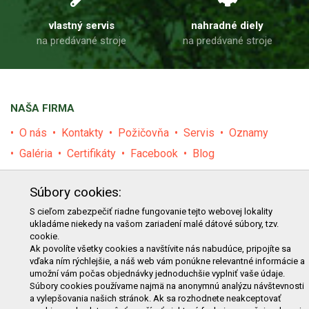
vlastný servis
nahradné diely
na predávané stroje
na predávané stroje
NAŠA FIRMA
O nás
Kontakty
Požičovňa
Servis
Oznamy
Galéria
Certifikáty
Facebook
Blog
PRODUKTY
Súbory cookies:
E-shop
Akcie
Darčekové poukážky
Katalógy
S cieľom zabezpečiť riadne fungovanie tejto webovej lokality
ukladáme niekedy na vašom zariadení malé dátové súbory, tzv.
Zľavy
Novinky
Predávané značky
Bazár
cookie.
Ak povolíte všetky cookies a navštívite nás nabudúce, pripojíte sa
Výzvy pre obce a firmy
vďaka ním rýchlejšie, a náš web vám ponúkne relevantné informácie a
umožní vám počas objednávky jednoduchšie vyplniť vaše údaje.
NAKUPOVANIE
Súbory cookies používame najmä na anonymnú analýzu návštevnosti
a vylepšovania našich stránok. Ak sa rozhodnete neakceptovať
Obchodné podmienky
Cenník prepravy