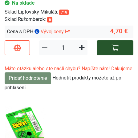
Na sklade
Sklad Liptovský Mikuláš:
718
Sklad Ružomberok:
6
4,70 €
Cena s DPH
Vývoj ceny
Máte otázku alebo ste našli chybu? Napíšte nám! Ďakujeme.
Hodnotit produkty môžete až po
Pridať hodnotenie
prihlasení