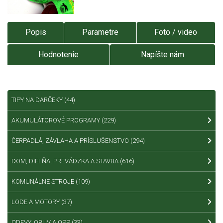
Popis
Parametre
Foto / video
Hodnotenie
Napíšte nám
TIPY NA DARČEKY
(44)
AKUMULÁTOROVÉ PROGRAMY
(229)
ČERPADLÁ, ZÁVLAHA A PRÍSLUŠENSTVO
(294)
DOM, DIELŇA, PREVÁDZKA A STAVBA
(616)
KOMUNÁLNE STROJE
(109)
LODE A MOTORY
(37)
ODEVY, OBUV A OPP
(33)