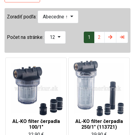
Zoradiť podľa:
Abecedne ↑
1
2
Počet na stránke:
12
AL-KO filter čerpadla
AL-KO filter čerpadla
100/1"
250/1" (113721)
32,90 €
39,90 €