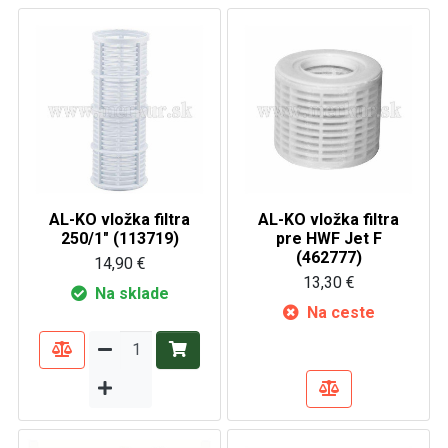
AL-KO vložka filtra
AL-KO vložka filtra
250/1" (113719)
pre HWF Jet F
(462777)
14,90 €
13,30 €
Na sklade
Na ceste