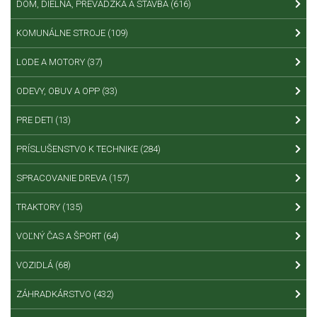
DOM, DIELŇA, PREVÁDZKA A STAVBA
(616)
KOMUNÁLNE STROJE
(109)
LODE A MOTORY
(37)
ODEVY, OBUV A OPP
(33)
PRE DETI
(13)
PRÍSLUŠENSTVO K TECHNIKE
(284)
SPRACOVANIE DREVA
(157)
TRAKTORY
(135)
VOĽNÝ ČAS A ŠPORT
(64)
VOZIDLÁ
(68)
ZÁHRADKÁRSTVO
(432)