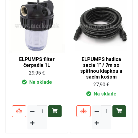
ELPUMPS filter
ELPUMPS hadica
čerpadla 1L
sacia 1" / 7m so
spätnou klapkou a
29,95 €
sacím košom
Na sklade
27,90 €
Na sklade