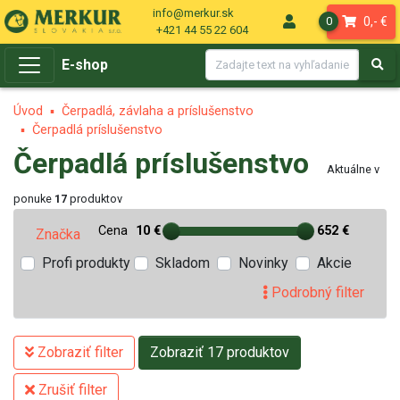
info@merkur.sk
0,- €
0
+421 44 55 22 604
E-shop
Úvod
Čerpadlá, závlaha a príslušenstvo
Čerpadlá príslušenstvo
Čerpadlá príslušenstvo
Aktuálne v
ponuke
17
produktov
Cena
10 €
652 €
Značka
Profi produkty
Skladom
Novinky
Akcie
Podrobný filter
Zobraziť filter
Zobraziť 17 produktov
Zrušiť filter