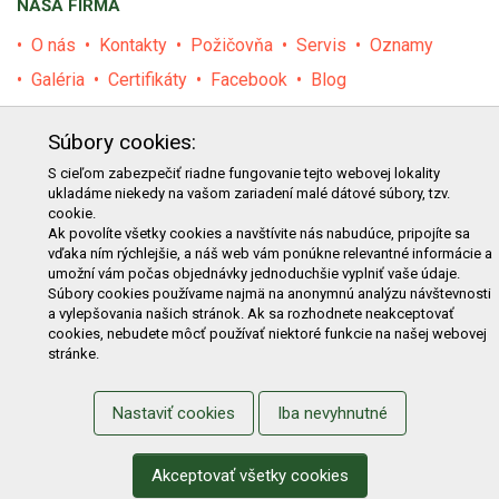
NAŠA FIRMA
O nás
Kontakty
Požičovňa
Servis
Oznamy
Galéria
Certifikáty
Facebook
Blog
PRODUKTY
Súbory cookies:
E-shop
Akcie
Darčekové poukážky
Katalógy
S cieľom zabezpečiť riadne fungovanie tejto webovej lokality
ukladáme niekedy na vašom zariadení malé dátové súbory, tzv.
Zľavy
Novinky
Predávané značky
Bazár
cookie.
Výzvy pre obce a firmy
Ak povolíte všetky cookies a navštívite nás nabudúce, pripojíte sa
vďaka ním rýchlejšie, a náš web vám ponúkne relevantné informácie a
umožní vám počas objednávky jednoduchšie vyplniť vaše údaje.
NAKUPOVANIE
Súbory cookies používame najmä na anonymnú analýzu návštevnosti
a vylepšovania našich stránok. Ak sa rozhodnete neakceptovať
Obchodné podmienky
Cenník prepravy
cookies, nebudete môcť používať niektoré funkcie na našej webovej
stránke.
Reklamačný poriadok
Reklamačný protokol
Odstúpenie od kúpy
Protokol na odstúpenie od kúpy
Nastaviť cookies
Iba nevyhnutné
Alternatívne riešenie sporu
Ochrana osobných údajov
Používanie cookies
Nákup na splátky
Akceptovať všetky cookies