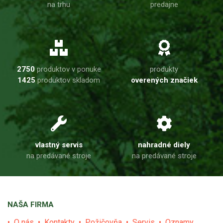
na trhu
predajne
2750
produktov v ponuke
produkty
1425
produktov skladom
overených značiek
vlastný servis
nahradné diely
na predávané stroje
na predávané stroje
NAŠA FIRMA
O nás
Kontakty
Požičovňa
Servis
Oznamy