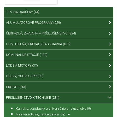
TIPY NA DARČEKY
(44)
AKUMULÁTOROVÉ PROGRAMY
(229)
ČERPADLÁ, ZÁVLAHA A PRÍSLUŠENSTVO
(294)
DOM, DIELŇA, PREVÁDZKA A STAVBA
(616)
KOMUNÁLNE STROJE
(109)
LODE A MOTORY
(37)
ODEVY, OBUV A OPP
(33)
PRE DETI
(13)
PRÍSLUŠENSTVO K TECHNIKE
(284)
Kanistre, bandasky a univerzálne prislusenstvo
(9)
Mazivá,aditíva,čističe,palivá
(59)