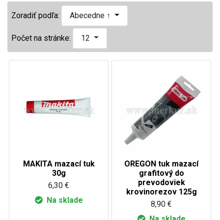
Zoradiť podľa:
Abecedne ↑
Počet na stránke:
12
MAKITA mazací tuk
OREGON tuk mazací
30g
grafitový do
prevodoviek
6,30 €
krovinorezov 125g
Na sklade
8,90 €
Na sklade