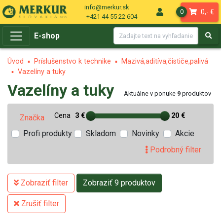
info@merkur.sk
0,- €
0
+421 44 55 22 604
E-shop
Úvod
Príslušenstvo k technike
Mazivá,aditíva,čističe,palivá
Vazelíny a tuky
Vazelíny a tuky
Aktuálne v ponuke
9
produktov
Cena
3 €
20 €
Značka
Profi produkty
Skladom
Novinky
Akcie
Podrobný filter
Zobraziť filter
Zobraziť 9 produktov
Zrušiť filter