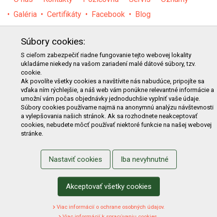
Galéria
Certifikáty
Facebook
Blog
PRODUKTY
Súbory cookies:
E-shop
Akcie
Darčekové poukážky
Katalógy
S cieľom zabezpečiť riadne fungovanie tejto webovej lokality
ukladáme niekedy na vašom zariadení malé dátové súbory, tzv.
Zľavy
Novinky
Predávané značky
Bazár
cookie.
Výzvy pre obce a firmy
Ak povolíte všetky cookies a navštívite nás nabudúce, pripojíte sa
vďaka ním rýchlejšie, a náš web vám ponúkne relevantné informácie a
umožní vám počas objednávky jednoduchšie vyplniť vaše údaje.
NAKUPOVANIE
Súbory cookies používame najmä na anonymnú analýzu návštevnosti
a vylepšovania našich stránok. Ak sa rozhodnete neakceptovať
Obchodné podmienky
Cenník prepravy
cookies, nebudete môcť používať niektoré funkcie na našej webovej
stránke.
Reklamačný poriadok
Reklamačný protokol
Odstúpenie od kúpy
Protokol na odstúpenie od kúpy
Nastaviť cookies
Iba nevyhnutné
Alternatívne riešenie sporu
Ochrana osobných údajov
Používanie cookies
Nákup na splátky
Akceptovať všetky cookies
ZÁKAZNÍK
Viac informácií o ochrane osobných údajov.
Viac informácií k spracúvaniu cookies.