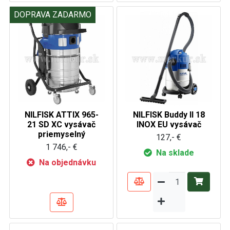
DOPRAVA ZADARMO
NILFISK ATTIX 965-
NILFISK Buddy II 18
21 SD XC vysávač
INOX EU vysávač
priemyselný
127,- €
1 746,- €
Na sklade
Na objednávku