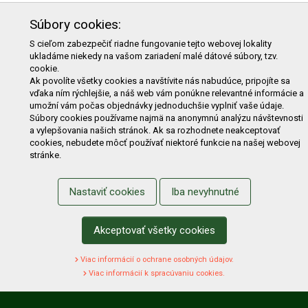
PRODUKTY
Súbory cookies:
E-shop
Akcie
Darčekové poukážky
Katalógy
S cieľom zabezpečiť riadne fungovanie tejto webovej lokality
ukladáme niekedy na vašom zariadení malé dátové súbory, tzv.
Zľavy
Novinky
Predávané značky
Bazár
cookie.
Výzvy pre obce a firmy
Ak povolíte všetky cookies a navštívite nás nabudúce, pripojíte sa
vďaka ním rýchlejšie, a náš web vám ponúkne relevantné informácie a
umožní vám počas objednávky jednoduchšie vyplniť vaše údaje.
NAKUPOVANIE
Súbory cookies používame najmä na anonymnú analýzu návštevnosti
a vylepšovania našich stránok. Ak sa rozhodnete neakceptovať
Obchodné podmienky
Cenník prepravy
cookies, nebudete môcť používať niektoré funkcie na našej webovej
stránke.
Reklamačný poriadok
Reklamačný protokol
Odstúpenie od kúpy
Protokol na odstúpenie od kúpy
Nastaviť cookies
Iba nevyhnutné
Alternatívne riešenie sporu
Ochrana osobných údajov
Používanie cookies
Nákup na splátky
Akceptovať všetky cookies
ZÁKAZNÍK
Viac informácií o ochrane osobných údajov.
Prihlásenie
Registrácia
Košík
Zmena údajov
Viac informácií k spracúvaniu cookies.
Zmena hesla
Prihlasiť sa na odber noviniek