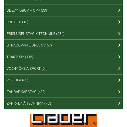
ODEVY, OBUV A OPP
(33)
PRE DETI
(13)
PRÍSLUŠENSTVO K TECHNIKE
(284)
SPRACOVANIE DREVA
(157)
TRAKTORY
(135)
VOĽNÝ ČAS A ŠPORT
(64)
VOZIDLÁ
(68)
ZÁHRADKÁRSTVO
(432)
ZÁHRADNÁ TECHNIKA
(703)