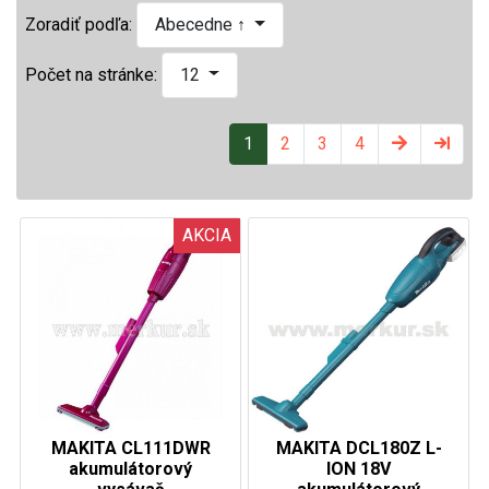
Zoradiť podľa:
Abecedne ↑
Počet na stránke:
12
1
2
3
4
AKCIA
MAKITA CL111DWR
MAKITA DCL180Z L-
akumulátorový
ION 18V