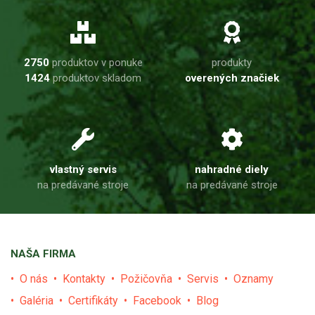
2750
produktov v ponuke
produkty
1424
produktov skladom
overených značiek
vlastný servis
nahradné diely
na predávané stroje
na predávané stroje
NAŠA FIRMA
O nás
Kontakty
Požičovňa
Servis
Oznamy
Galéria
Certifikáty
Facebook
Blog