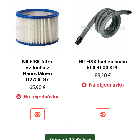
NILFISK filter
NILFISK hadica sacia
vzduchu z
50X 4000 KPL
Nanovlákien
88,30 €
D275x187
Na objednávku
65,90 €
Na objednávku