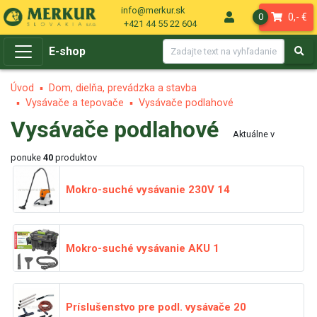
info@merkur.sk
0,- €
0
+421 44 55 22 604
E-shop
Úvod
Dom, dielňa, prevádzka a stavba
Vysávače a tepovače
Vysávače podlahové
Vysávače podlahové
Aktuálne v
ponuke
40
produktov
Mokro-suché vysávanie 230V
14
Mokro-suché vysávanie AKU
1
Príslušenstvo pre podl. vysávače
20