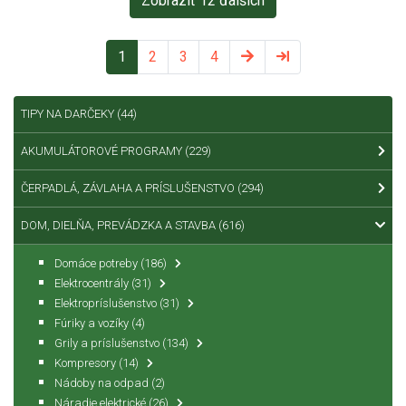
Zobraziť 12 ďalších
1
2
3
4
TIPY NA DARČEKY
(44)
AKUMULÁTOROVÉ PROGRAMY
(229)
ČERPADLÁ, ZÁVLAHA A PRÍSLUŠENSTVO
(294)
DOM, DIELŇA, PREVÁDZKA A STAVBA
(616)
Domáce potreby
(186)
Elektrocentrály
(31)
Elektropríslušenstvo
(31)
Fúriky a vozíky
(4)
Grily a príslušenstvo
(134)
Kompresory
(14)
Nádoby na odpad
(2)
Náradie elektrické
(26)