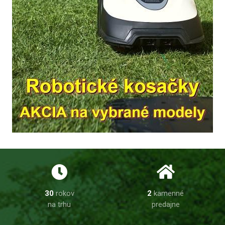
30
rokov
2
kamenné
na trhu
predajne