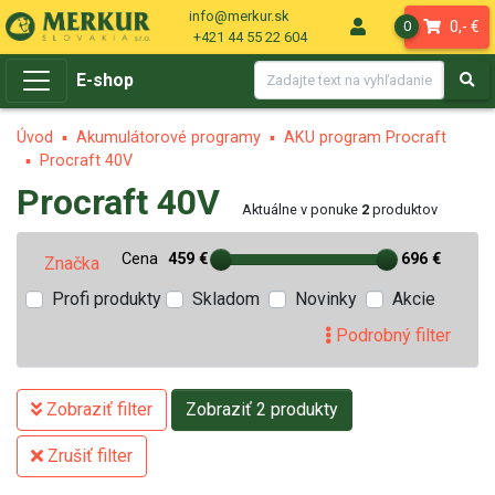
info@merkur.sk
0,- €
0
+421 44 55 22 604
E-shop
Úvod
Akumulátorové programy
AKU program Procraft
Procraft 40V
Procraft 40V
Aktuálne v ponuke
2
produktov
Cena
459 €
696 €
Značka
Profi produkty
Skladom
Novinky
Akcie
Podrobný filter
Zobraziť filter
Zobraziť 2 produkty
Zrušiť filter