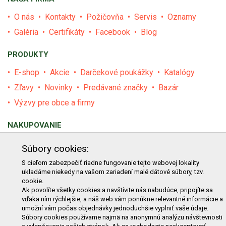
O nás
Kontakty
Požičovňa
Servis
Oznamy
Galéria
Certifikáty
Facebook
Blog
PRODUKTY
E-shop
Akcie
Darčekové poukážky
Katalógy
Zľavy
Novinky
Predávané značky
Bazár
Výzvy pre obce a firmy
NAKUPOVANIE
Obchodné podmienky
Cenník prepravy
Súbory cookies:
Reklamačný poriadok
Reklamačný protokol
S cieľom zabezpečiť riadne fungovanie tejto webovej lokality
ukladáme niekedy na vašom zariadení malé dátové súbory, tzv.
Odstúpenie od kúpy
Protokol na odstúpenie od kúpy
cookie.
Alternatívne riešenie sporu
Ochrana osobných údajov
Ak povolíte všetky cookies a navštívite nás nabudúce, pripojíte sa
vďaka ním rýchlejšie, a náš web vám ponúkne relevantné informácie a
Používanie cookies
Nákup na splátky
umožní vám počas objednávky jednoduchšie vyplniť vaše údaje.
Súbory cookies používame najmä na anonymnú analýzu návštevnosti