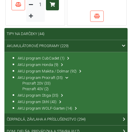
TIPY NA DARČEKY
(44)
AKUMULÁTOROVÉ PROGRAMY
(229)
AKU program CubCadet
(1)
AKU program Honda
(9)
AKU program Makita / Dolmar
(92)
AKU program Procraft
(35)
Procraft 20V
(33)
Procraft 40V
(2)
AKU program Stiga
(35)
AKU program Stihl
(43)
AKU program WOLF-Garten
(14)
ČERPADLÁ, ZÁVLAHA A PRÍSLUŠENSTVO
(294)
DOM, DIELŇA, PREVÁDZKA A STAVBA
(617)