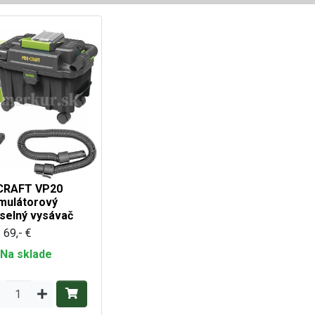
CRAFT VP20
mulátorový
selný vysávač
69,- €
Na sklade