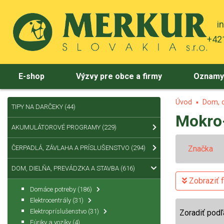
i
+421
E-shop
Výzvy pre obce a firmy
Oznam
Úvod
Dom, d
TIPY NA DARČEKY
(44)
Mokro
AKUMULÁTOROVÉ PROGRAMY
(229)
ČERPADLÁ, ZÁVLAHA A PRÍSLUŠENSTVO
(294)
Značka
DOM, DIELŇA, PREVÁDZKA A STAVBA
(616)
Zobraziť fi
Domáce potreby
(186)
Elektrocentrály
(31)
Elektropríslušenstvo
(31)
Zoradiť podľ
Fúriky a vozíky
(4)