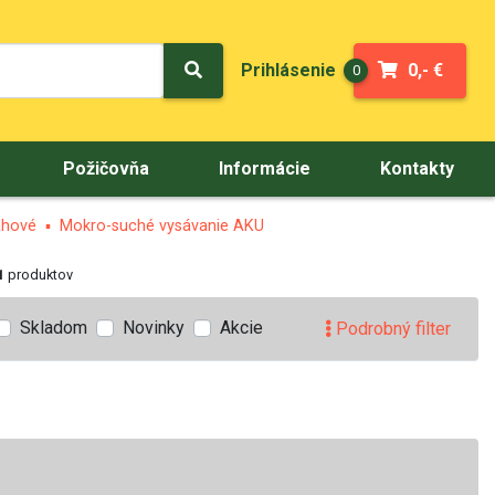
Prihlásenie
0,- €
0
Požičovňa
Informácie
Kontakty
ahové
Mokro-suché vysávanie AKU
1
produktov
Skladom
Novinky
Akcie
Podrobný filter