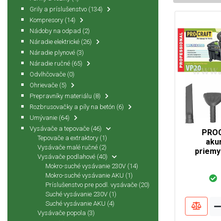
Grily a príslušenstvo
(134)
Kompresory
(14)
Nádoby na odpad
(2)
Náradie elektrické
(26)
Náradie plynové
(3)
Náradie ručné
(65)
Odvlhčovače
(0)
Ohrievače
(5)
Prepravníky materiálu
(8)
Rozbrusovačky a píly na betón
(6)
Umývanie
(64)
Vysávače a tepovače
(46)
PRO
Tepovače a extraktory
(1)
aku
Vysávače malé ručné
(2)
priemy
Vysávače podlahové
(40)
Mokro-suché vysávanie 230V
(14)
Mokro-suché vysávanie AKU
(1)
Príslušenstvo pre podl. vysávače
(20)
Suché vysávanie 230V
(1)
Suché vysávanie AKU
(4)
Vysávače popola
(3)