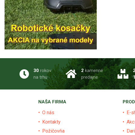
30
rokov
2
kamenné
na trhu
predajne
NAŠA FIRMA
PROD
O nás
E-s
Kontakty
Akc
Požičovňa
Dar