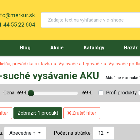
nfo@merkur.sk
 44 55 22 604
y
Blog
Akcie
Katalógy
Bazár
ielňa, prevádzka a stavba
Vysávače a tepovače
Vysávače podl
-suché vysávanie AKU
Aktuálne v ponuke
Cena
69 €
69 €
Profi produkty
lter
Zobraziť 1 produkt
Zrušiť filter
a:
Abecedne ↑
Počet na stránke:
12