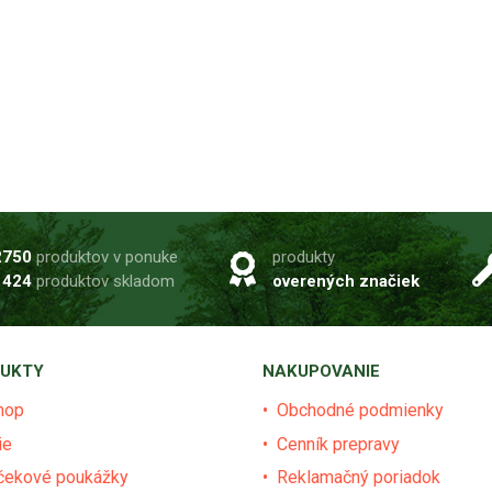
2750
produktov v ponuke
produkty
1424
produktov skladom
overených značiek
UKTY
NAKUPOVANIE
hop
Obchodné podmienky
ie
Cenník prepravy
čekové poukážky
Reklamačný poriadok