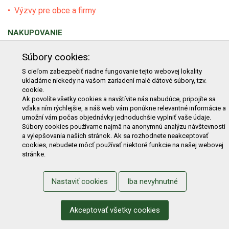
Výzvy pre obce a firmy
NAKUPOVANIE
Obchodné podmienky
Cenník prepravy
Súbory cookies:
Reklamačný poriadok
Reklamačný protokol
S cieľom zabezpečiť riadne fungovanie tejto webovej lokality
ukladáme niekedy na vašom zariadení malé dátové súbory, tzv.
Odstúpenie od kúpy
Protokol na odstúpenie od kúpy
cookie.
Alternatívne riešenie sporu
Ochrana osobných údajov
Ak povolíte všetky cookies a navštívite nás nabudúce, pripojíte sa
vďaka ním rýchlejšie, a náš web vám ponúkne relevantné informácie a
Používanie cookies
Nákup na splátky
umožní vám počas objednávky jednoduchšie vyplniť vaše údaje.
Súbory cookies používame najmä na anonymnú analýzu návštevnosti
ZÁKAZNÍK
a vylepšovania našich stránok. Ak sa rozhodnete neakceptovať
cookies, nebudete môcť používať niektoré funkcie na našej webovej
Prihlásenie
Registrácia
Košík
Zmena údajov
stránke.
Zmena hesla
Prihlasiť sa na odber noviniek
Nastaviť cookies
Iba nevyhnutné
Nastavenie cookies
Podmienky zadávania hodnotení
Odstúpenie od zmluvy online
Akceptovať všetky cookies