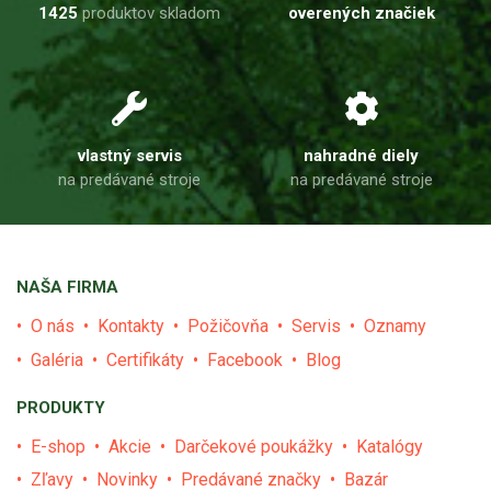
1425
produktov skladom
overených značiek
vlastný servis
nahradné diely
na predávané stroje
na predávané stroje
NAŠA FIRMA
O nás
Kontakty
Požičovňa
Servis
Oznamy
Galéria
Certifikáty
Facebook
Blog
PRODUKTY
E-shop
Akcie
Darčekové poukážky
Katalógy
Zľavy
Novinky
Predávané značky
Bazár