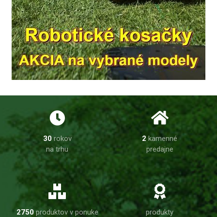
30
rokov
2
kamenné
na trhu
predajne
2750
produktov v ponuke
produkty