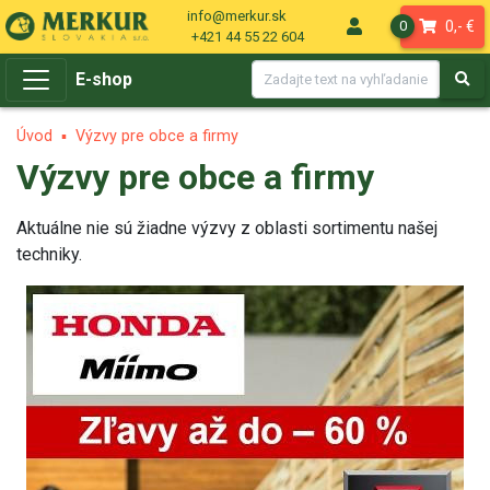
info@merkur.sk
0,- €
0
+421 44 55 22 604
E-shop
Úvod
Výzvy pre obce a firmy
Výzvy pre obce a firmy
Aktuálne nie sú žiadne výzvy z oblasti sortimentu našej
techniky.