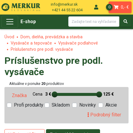
info@merkur.sk
0,- €
0
+421 44 55 22 604
E-shop
Úvod
Dom, dielňa, prevádzka a stavba
Vysávače a tepovače
Vysávače podlahové
Príslušenstvo pre podl. vysávače
Príslušenstvo pre podl.
vysávače
Aktuálne v ponuke
20
produktov
Cena
3 €
125 €
Značka
Profi produkty
Skladom
Novinky
Akcie
Podrobný filter