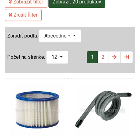
Zobraziť filter
Zobraziť 20 produktov
Zrušiť filter
Zoradiť podľa:
Abecedne ↑
1
2
Počet na stránke:
12