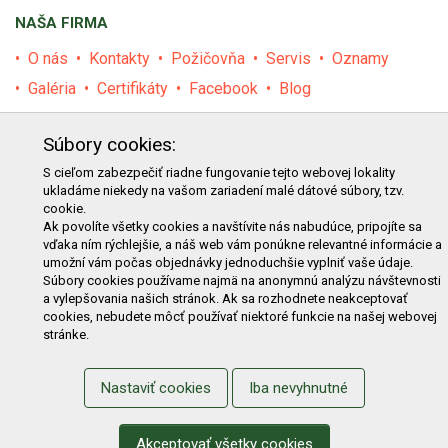
NAŠA FIRMA
O nás
Kontakty
Požičovňa
Servis
Oznamy
Galéria
Certifikáty
Facebook
Blog
PRODUKTY
Súbory cookies:
E-shop
Akcie
Darčekové poukážky
Katalógy
S cieľom zabezpečiť riadne fungovanie tejto webovej lokality
ukladáme niekedy na vašom zariadení malé dátové súbory, tzv.
Zľavy
Novinky
Predávané značky
Bazár
cookie.
Ak povolíte všetky cookies a navštívite nás nabudúce, pripojíte sa
Výzvy pre obce a firmy
vďaka ním rýchlejšie, a náš web vám ponúkne relevantné informácie a
umožní vám počas objednávky jednoduchšie vyplniť vaše údaje.
NAKUPOVANIE
Súbory cookies používame najmä na anonymnú analýzu návštevnosti
a vylepšovania našich stránok. Ak sa rozhodnete neakceptovať
Obchodné podmienky
Cenník prepravy
cookies, nebudete môcť používať niektoré funkcie na našej webovej
stránke.
Reklamačný poriadok
Reklamačný protokol
Odstúpenie od kúpy
Protokol na odstúpenie od kúpy
Nastaviť cookies
Iba nevyhnutné
Alternatívne riešenie sporu
Ochrana osobných údajov
Používanie cookies
Nákup na splátky
Akceptovať všetky cookies