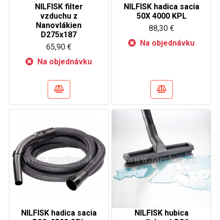
NILFISK filter
NILFISK hadica sacia
vzduchu z
50X 4000 KPL
Nanovlákien
88,30 €
D275x187
Na objednávku
65,90 €
Na objednávku
NILFISK hadica sacia
NILFISK hubica