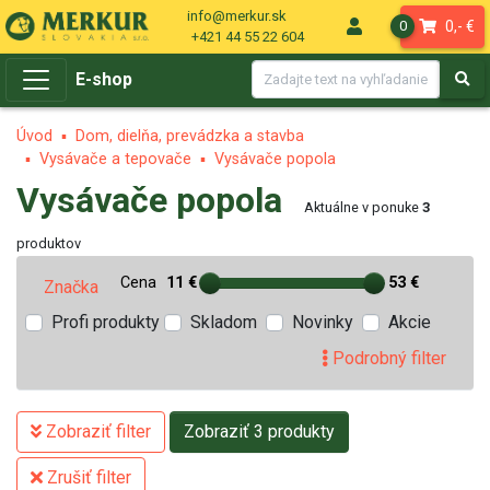
info@merkur.sk
0,- €
0
+421 44 55 22 604
E-shop
Úvod
Dom, dielňa, prevádzka a stavba
Vysávače a tepovače
Vysávače popola
Vysávače popola
Aktuálne v ponuke
3
produktov
Cena
11 €
53 €
Značka
Profi produkty
Skladom
Novinky
Akcie
Podrobný filter
Zobraziť filter
Zobraziť 3 produkty
Zrušiť filter