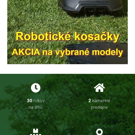
30
rokov
2
kamenné
na trhu
predajne