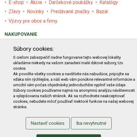
E-shop
Akcie
Darčekové poukážky
Katalógy
Zľavy
Novinky
Predávané značky
Bazár
Výzvy pre obce a firmy
NAKUPOVANIE
Obchodné podmienky
Cenník prepravy
Súbory cookies:
Reklamačný poriadok
Reklamačný protokol
S cieľom zabezpečiť riadne fungovanie tejto webovej lokality
ukladáme niekedy na vašom zariadení malé dátové súbory, tzv.
Odstúpenie od kúpy
Protokol na odstúpenie od kúpy
cookie.
Alternatívne riešenie sporu
Ochrana osobných údajov
Ak povolíte všetky cookies a navštívite nás nabudúce, pripojíte sa
vďaka ním rýchlejšie, a náš web vám ponúkne relevantné informácie a
Používanie cookies
Nákup na splátky
umožní vám počas objednávky jednoduchšie vyplniť vaše údaje.
Súbory cookies používame najmä na anonymnú analýzu návštevnosti
ZÁKAZNÍK
a vylepšovania našich stránok. Ak sa rozhodnete neakceptovať
cookies, nebudete môcť používať niektoré funkcie na našej webovej
Prihlásenie
Registrácia
Košík
Zmena údajov
stránke.
Zmena hesla
Prihlasiť sa na odber noviniek
Nastaviť cookies
Iba nevyhnutné
Nastavenie cookies
Podmienky zadávania hodnotení
Odstúpenie od zmluvy online