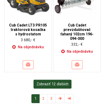
Cub Cadet LT3 PR105
Cub Cadet
traktorová kosačka
prevzdušňovač
s hydrostatom
ťahaný 102cm 196-
094-000
3 680,- €
332,- €
Na objednávku
Na objednávku
Zobraziť 12 ďalších
1
2
3