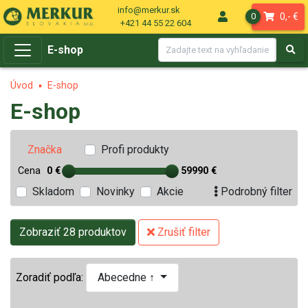
info@merkur.sk
0,- €
0
+421 44 55 22 604
E-shop
Úvod
E-shop
E-shop
Profi produkty
Značka
Cena
0 €
59990 €
Skladom
Novinky
Akcie
Podrobný filter
Zobraziť 28 produktov
Zrušiť filter
Zoradiť podľa:
Abecedne ↑