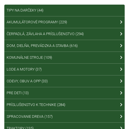
TIPY NA DARČEKY
(44)
AKUMULÁTOROVÉ PROGRAMY
(229)
ČERPADLÁ, ZÁVLAHA A PRÍSLUŠENSTVO
(294)
DOM, DIELŇA, PREVÁDZKA A STAVBA
(616)
KOMUNÁLNE STROJE
(109)
LODE A MOTORY
(37)
ODEVY, OBUV A OPP
(33)
PRE DETI
(13)
PRÍSLUŠENSTVO K TECHNIKE
(284)
SPRACOVANIE DREVA
(157)
TRAKTORY
(135)