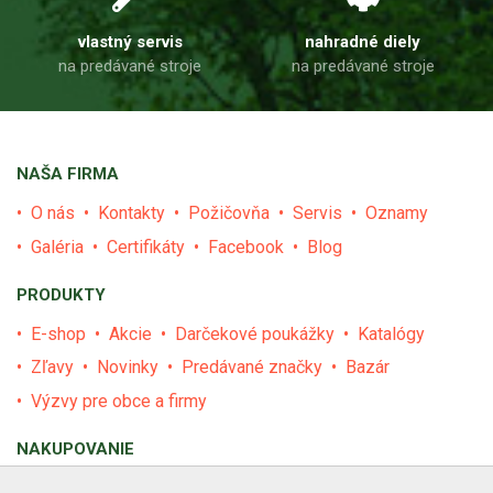
vlastný servis
nahradné diely
na predávané stroje
na predávané stroje
NAŠA FIRMA
O nás
Kontakty
Požičovňa
Servis
Oznamy
Galéria
Certifikáty
Facebook
Blog
PRODUKTY
E-shop
Akcie
Darčekové poukážky
Katalógy
Zľavy
Novinky
Predávané značky
Bazár
Výzvy pre obce a firmy
NAKUPOVANIE
Obchodné podmienky
Cenník prepravy