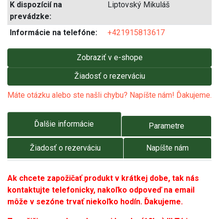
K dispozícií na
Liptovský Mikuláš
prevádzke:
Informácie na telefóne:
+421915813617
Zobraziť v e-shope
Žiadosť o rezerváciu
Máte otázku alebo ste našli chybu? Napíšte nám! Ďakujeme.
Ďalšie informácie
Parametre
Žiadosť o rezerváciu
Napíšte nám
Ak chcete zapožičať produkt v krátkej dobe, tak nás
kontaktujte telefonicky, nakoľko odpoveď na email
môže v sezóne trvať niekoľko hodín. Ďakujeme.