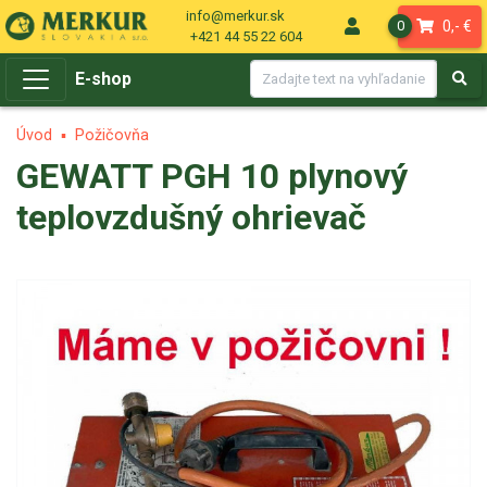
info@merkur.sk
0,- €
0
+421 44 55 22 604
E-shop
Úvod
Požičovňa
GEWATT PGH 10 plynový
teplovzdušný ohrievač