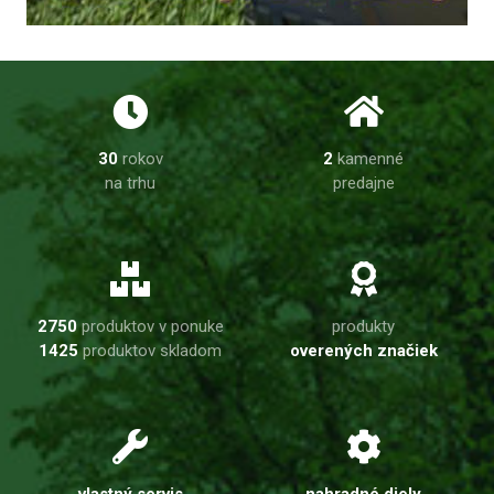
30
rokov
2
kamenné
na trhu
predajne
2750
produktov v ponuke
produkty
1425
produktov skladom
overených značiek
vlastný servis
nahradné diely