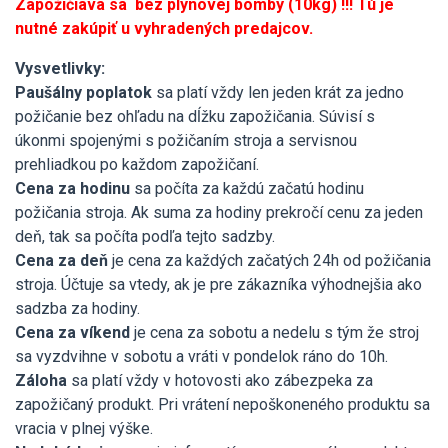
Zapožičiava sa bez plynovej bomby (10kg) !!! Tú je
nutné zakúpiť u vyhradených predajcov.
Vysvetlivky:
Paušálny poplatok
sa platí vždy len jeden krát za jedno
požičanie bez ohľadu na dĺžku zapožičania. Súvisí s
úkonmi spojenými s požičaním stroja a servisnou
prehliadkou po každom zapožičaní.
Cena za hodinu
sa počíta za každú začatú hodinu
požičania stroja. Ak suma za hodiny prekročí cenu za jeden
deň, tak sa počíta podľa tejto sadzby.
Cena za deň
je cena za každých začatých 24h od požičania
stroja. Účtuje sa vtedy, ak je pre zákazníka výhodnejšia ako
sadzba za hodiny.
Cena za víkend
je cena za sobotu a nedelu s tým že stroj
sa vyzdvihne v sobotu a vráti v pondelok ráno do 10h.
Záloha
sa platí vždy v hotovosti ako zábezpeka za
zapožičaný produkt. Pri vrátení nepoškoneného produktu sa
vracia v plnej výške.