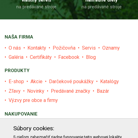
na predávané stroje
na predávané stroje
NAŠA FIRMA
O nás
Kontakty
Požičovňa
Servis
Oznamy
Galéria
Certifikáty
Facebook
Blog
PRODUKTY
E-shop
Akcie
Darčekové poukážky
Katalógy
Zľavy
Novinky
Predávané značky
Bazár
Výzvy pre obce a firmy
NAKUPOVANIE
Obchodné podmienky
Cenník prepravy
Súbory cookies:
Reklamačný poriadok
Reklamačný protokol
S cieľom zabezpečiť riadne fungovanie tejto webovej lokality