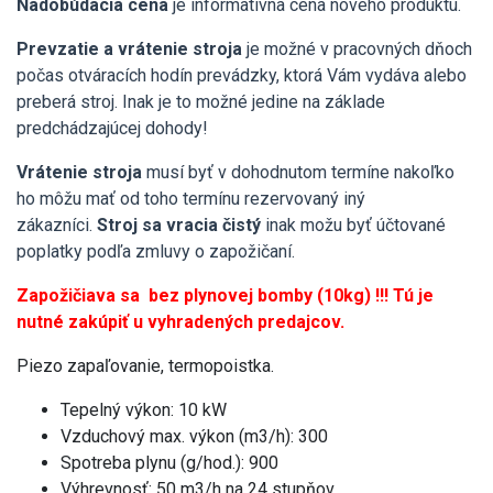
Nadobúdacia cena
je informatívna cena nového produktu.
Prevzatie a vrátenie stroja
je možné v pracovných dňoch
počas otváracích hodín prevádzky, ktorá Vám vydáva alebo
preberá stroj. Inak je to možné jedine na základe
predchádzajúcej dohody!
Vrátenie stroja
musí byť v dohodnutom termíne nakoľko
ho môžu mať od toho termínu rezervovaný iný
zákazníci.
Stroj sa vracia čistý
inak možu byť účtované
poplatky podľa zmluvy o zapožičaní.
Zapožičiava sa bez plynovej bomby (10kg) !!! Tú je
nutné zakúpiť u vyhradených predajcov.
Piezo zapaľovanie, termopoistka.
Tepelný výkon: 10 kW
Vzduchový max. výkon (m3/h): 300
Spotreba plynu (g/hod.): 900
Výhrevnosť: 50 m3/h na 24 stupňov