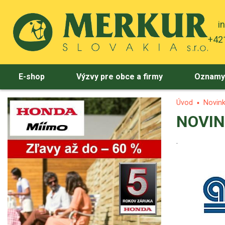
i
+421
E-shop
Výzvy pre obce a firmy
Oznam
Úvod
Novin
NOVIN
.