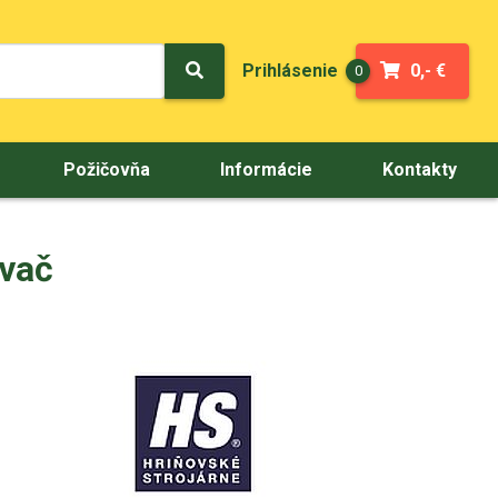
Prihlásenie
0,- €
0
Požičovňa
Informácie
Kontakty
vač