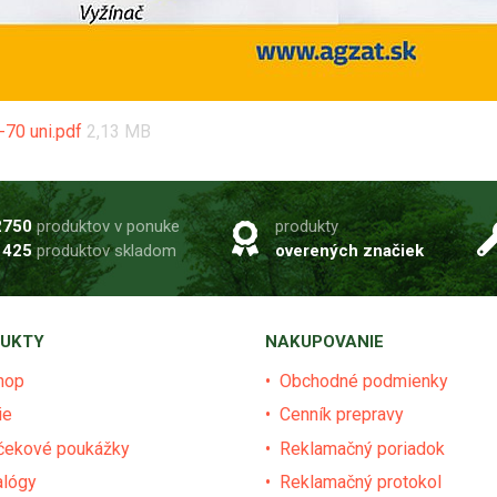
t-70 uni.pdf
2,13 MB
2750
produktov v ponuke
produkty
1425
produktov skladom
overených značiek
UKTY
NAKUPOVANIE
hop
Obchodné podmienky
ie
Cenník prepravy
čekové poukážky
Reklamačný poriadok
alógy
Reklamačný protokol