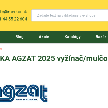
nfo@merkur.sk
 44 55 22 604
y
Blog
Akcie
Katalógy
Bazár
ky
KA AGZAT 2025 vyžínač/mulčo