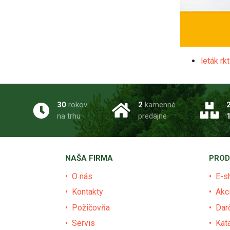
leták rk
30
rokov
2
kamenné
na trhu
predajne
NAŠA FIRMA
PROD
O nás
E-s
Kontakty
Akc
Požičovňa
Dar
Servis
Kat